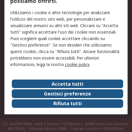
possiamo offrirti.
Legale
Utilizziamo i cookie e altre tecnologie per analizzare
Informativa Cookie
Informativa Privacy -
l'utilizzo del nostro sito web, per personalizzare e
Aggiornata
visualizzare annunci su altri siti web. Cliccare su "Accetta
Email Security
Termini d'uso
tutti" significa accettare l'uso dei cookie non essenziali.
Condizioni di vendita
Condizioni generali di
Puoi scegliere quali cookie accettare cliccando su
servizio
"Gestisci preferenze". Se non desideri che utilizziamo
questi cookie, clicca su "Rifiuta tutti". Alcune funzionalità
Etica e responsabilità
potrebbero non essere accessibili. Per ulteriori
informazioni, leggi la nostra
cookie policy
.
Chi Siamo
Chi Siamo
Contattaci
Accetta tutti
Supporto
ESG
Gestisci preferenze
Carriere
RS Group
Rifiuta tutti
Press Centre
Discovery: il Blog di RS
P.I. 02267810964 - Viale T. Edison 110, Edificio C, 20099 Sesto San Giovanni
MI, ITALIA - Tribunale Monza 50885 - Capitale sociale € 3.900.000 (int.