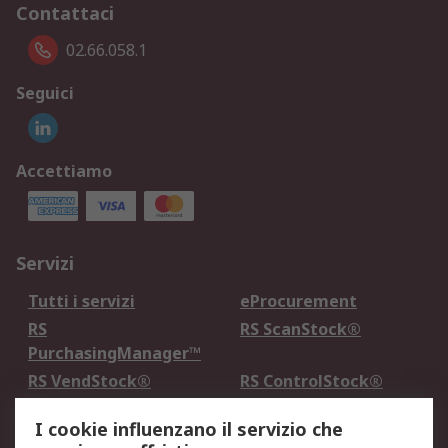
Contattaci
02.66.058.1
Seguici
Accettiamo
Servizi
Tutti i servizi
eProcurement
RS
RS ScanStock®
PurchasingManager™
RS VendStock®
RS ControlStock®
Servizio di taratura
MePA
I cookie influenzano il servizio che