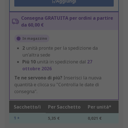
Aggiungi
Consegna GRATUITA per ordini a partire
da 60,00 €
In magazzino
2
unità pronte per la spedizione da
un'altra sede
Più
10
unità in spedizione dal
27
ottobre 2026
Te ne servono di più?
Inserisci la nuova
quantità e clicca su "Controlla le date di
consegna".
Sacchetto/i
Per Sacchetto
Per unità*
1 +
5,35 €
0,021 €