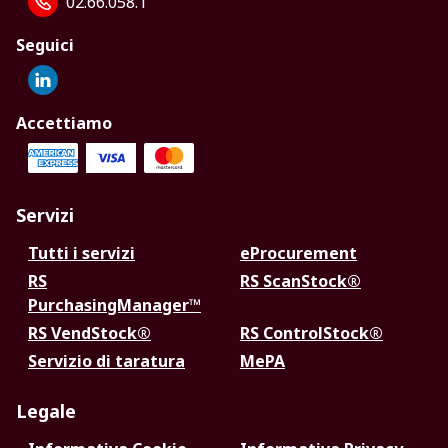
02.66.058.1
Seguici
Accettiamo
Servizi
Tutti i servizi
eProcurement
RS
RS ScanStock®
PurchasingManager™
RS VendStock®
RS ControlStock®
Servizio di taratura
MePA
Legale