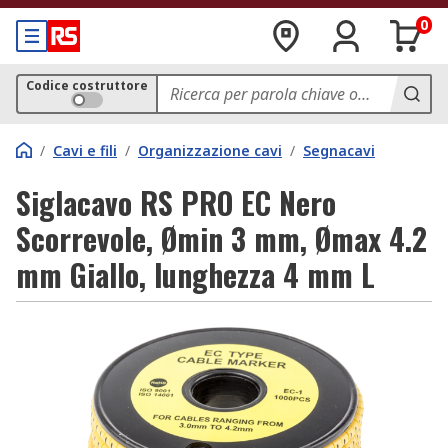
0
Codice costruttore
/
Cavi e fili
/
Organizzazione cavi
/
Segnacavi
Siglacavo RS PRO EC Nero
Scorrevole, Ømin 3 mm, Ømax 4.2
mm Giallo, lunghezza 4 mm L