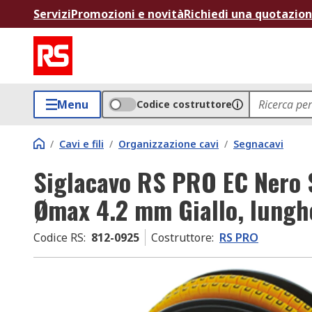
Servizi
Promozioni e novità
Richiedi una quotazio
Menu
Codice costruttore
/
Cavi e fili
/
Organizzazione cavi
/
Segnacavi
Siglacavo RS PRO EC Nero 
Ømax 4.2 mm Giallo, lungh
Codice RS
:
812-0925
Costruttore
:
RS PRO