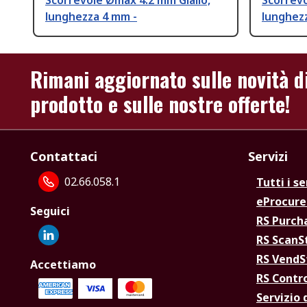
Scorrevole Ømax 4.2 mm Giallo,
Scorrevo
lunghezza 4 mm -
lunghez
Rimani aggiornato sulle novità d
prodotto e sulle nostre offerte!
Contattaci
Servizi
02.66.058.1
Tutti i se
eProcur
Seguici
RS Purc
RS Scan
RS Vend
Accettiamo
RS Contr
Servizio 