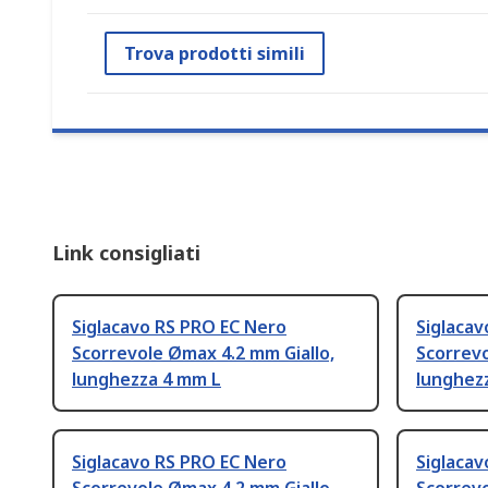
Trova prodotti simili
Link consigliati
Siglacavo RS PRO EC Nero
Siglacav
Scorrevole Ømax 4.2 mm Giallo,
Scorrevo
lunghezza 4 mm L
lunghez
Siglacavo RS PRO EC Nero
Siglacav