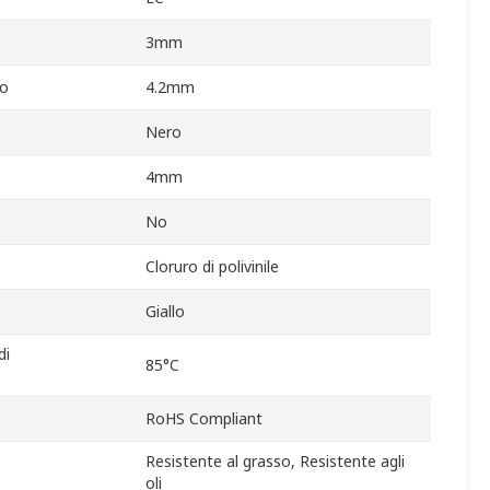
3mm
vo
4.2mm
Nero
4mm
No
Cloruro di polivinile
Giallo
di
85°C
RoHS Compliant
Resistente al grasso, Resistente agli
e
oli