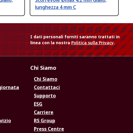
iallo,
Scorrevole Ømax 4.2 mm Giallo,
lunghezza 4 mm C
I dati personali forniti saranno trattati in
linea con la nostra
Politica sulla Privacy
.
Chi Siamo
Chi Siamo
giornata
Contattaci
Supporto
ESG
Carriere
vizio
RS Group
Press Centre