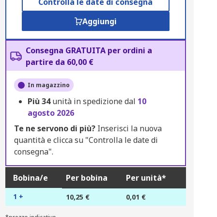
Controlla le date di consegna
Aggiungi
Consegna GRATUITA per ordini a
partire da 60,00 €
In magazzino
Più
34
unità in spedizione dal
10
agosto 2026
Te ne servono di più?
Inserisci la nuova
quantità e clicca su "Controlla le date di
consegna".
Bobina/e
Per bobina
Per unità*
1 +
10,25 €
0,01 €