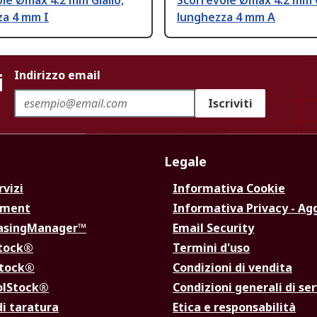
le Ømax 4.2 mm Giallo,
Scorrevole Ømax 4.2 mm G
za 4 mm I
lunghezza 4 mm A
i
Indirizzo email
Iscriviti
Legale
rvizi
Informativa Cookie
ement
Informativa Privacy - Ag
hasingManager™
Email Security
Stock®
Termini d'uso
Stock®
Condizioni di vendita
olStock®
Condizioni generali di ser
di taratura
Etica e responsabilità