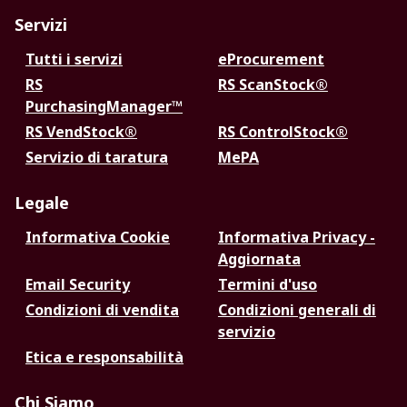
Servizi
Tutti i servizi
eProcurement
RS
RS ScanStock®
PurchasingManager™
RS VendStock®
RS ControlStock®
Servizio di taratura
MePA
Legale
Informativa Cookie
Informativa Privacy -
Aggiornata
Email Security
Termini d'uso
Condizioni di vendita
Condizioni generali di
servizio
Etica e responsabilità
Chi Siamo