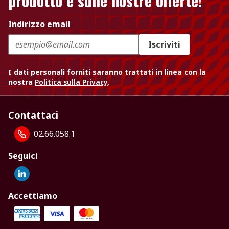
prodotto e sulle nostre offerte!
Indirizzo email
Iscriviti
I dati personali forniti saranno trattati in linea con la
nostra
Politica sulla Privacy
.
Contattaci
02.66.058.1
Seguici
Accettiamo