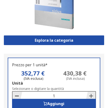
Esplora la categoria
Prezzo per 1 unità*
352,77 €
430,38 €
(IVA esclusa)
(IVA inclusa)
Add
Unità
to
Selezionare o digitare la quantità
Basket
Aggiungi