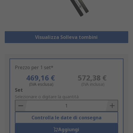
Visualizza Solleva tombini
Prezzo per 1 set*
469,16 €
572,38 €
(IVA esclusa)
(IVA inclusa)
Add
Set
to
Selezionare o digitare la quantità
Basket
Controlla le date di consegna
Aggiungi