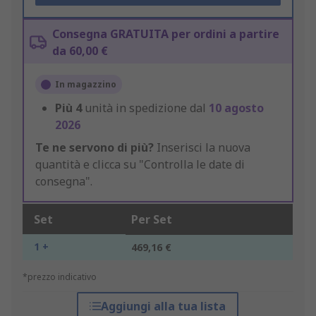
Consegna GRATUITA per ordini a partire
da 60,00 €
In magazzino
Più
4
unità in spedizione dal
10 agosto
2026
Te ne servono di più?
Inserisci la nuova
quantità e clicca su "Controlla le date di
consegna".
Set
Per Set
1 +
469,16 €
*prezzo indicativo
Aggiungi alla tua lista