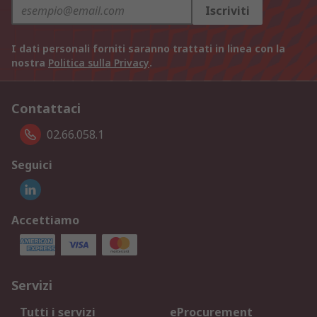
Iscriviti
I dati personali forniti saranno trattati in linea con la
nostra
Politica sulla Privacy
.
Contattaci
02.66.058.1
Seguici
Accettiamo
Servizi
Tutti i servizi
eProcurement