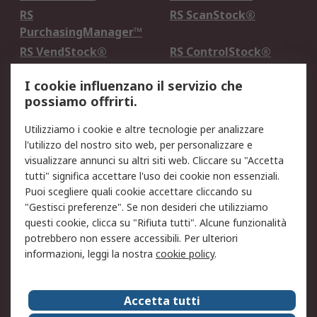
RS
RS ScanStock®
PurchasingManager™
RS VendStock®
RS ControlStock®
Servizio di taratura
MePA
I cookie influenzano il servizio che
possiamo offrirti.
Legale
Utilizziamo i cookie e altre tecnologie per analizzare
Informativa Cookie
Informativa Privacy -
l'utilizzo del nostro sito web, per personalizzare e
Aggiornata
visualizzare annunci su altri siti web. Cliccare su "Accetta
Email Security
Termini d'uso
tutti" significa accettare l'uso dei cookie non essenziali.
Condizioni di vendita
Condizioni generali di
Puoi scegliere quali cookie accettare cliccando su
servizio
"Gestisci preferenze". Se non desideri che utilizziamo
questi cookie, clicca su "Rifiuta tutti". Alcune funzionalità
Etica e responsabilità
potrebbero non essere accessibili. Per ulteriori
informazioni, leggi la nostra
cookie policy
.
Chi Siamo
Chi Siamo
Contattaci
Accetta tutti
Supporto
ESG