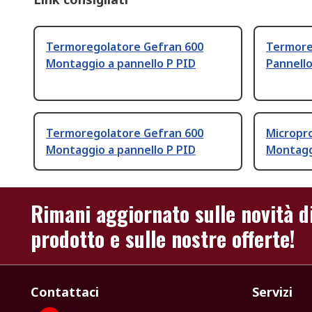
Termoregolatore Gefran 600
Termore
Montaggio a pannello P PID
Pannello
Termoregolatore Gefran 600
Micropr
Montaggio a pannello P PID
Montagg
Rimani aggiornato sulle novità d
prodotto e sulle nostre offerte!
Contattaci
Servizi