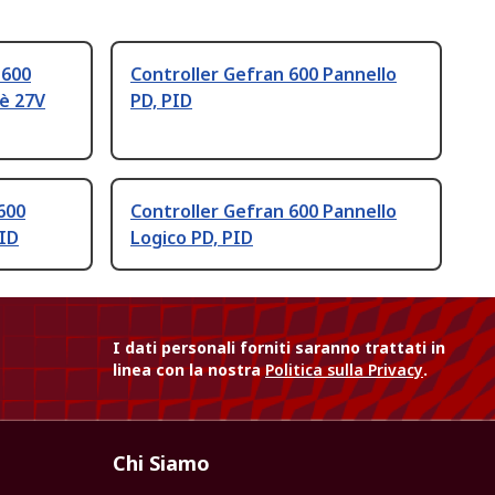
 600
Controller Gefran 600 Pannello
è 27V
PD, PID
600
Controller Gefran 600 Pannello
PID
Logico PD, PID
I dati personali forniti saranno trattati in
linea con la nostra
Politica sulla Privacy
.
Chi Siamo