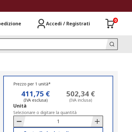
0
pedizione
Accedi / Registrati
Prezzo per 1 unità*
411,75 €
502,34 €
(IVA esclusa)
(IVA inclusa)
Add
Unità
to
Selezionare o digitare la quantità
Basket