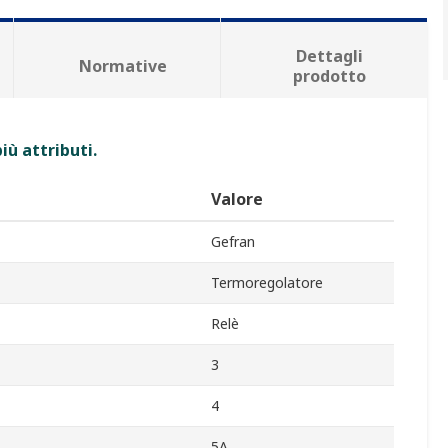
Dettagli
Normative
prodotto
iù attributi.
Valore
Gefran
Termoregolatore
Relè
3
4
5A