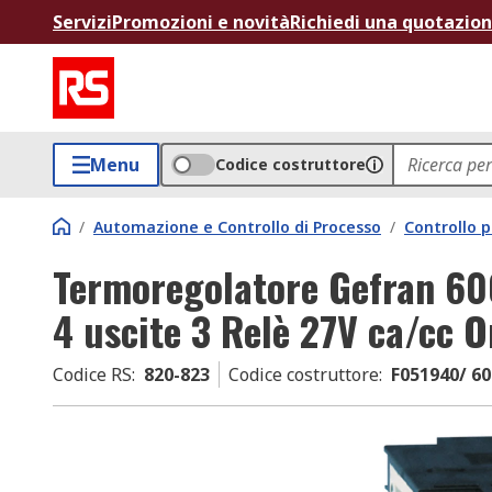
Servizi
Promozioni e novità
Richiedi una quotazio
Menu
Codice costruttore
/
Automazione e Controllo di Processo
/
Controllo p
Termoregolatore Gefran 60
4 uscite 3 Relè 27V ca/cc O
Codice RS
:
820-823
Codice costruttore
:
F051940/ 60