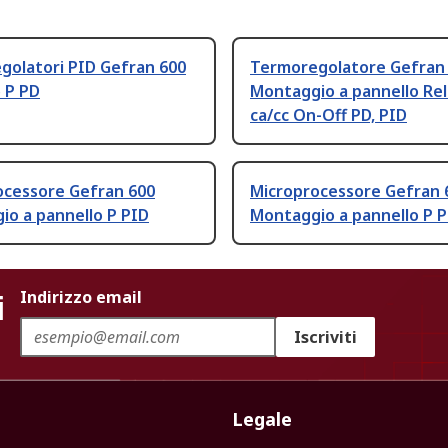
golatori PID Gefran 600
Termoregolatore Gefran
 P PD
Montaggio a pannello Rel
ca/cc On-Off PD, PID
ocessore Gefran 600
Microprocessore Gefran 
io a pannello P PID
Montaggio a pannello P 
i
Indirizzo email
Iscriviti
Legale