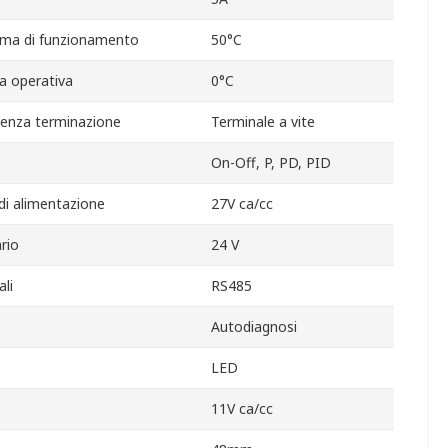
ma di funzionamento
50°C
a operativa
0°C
senza terminazione
Terminale a vite
On-Off, P, PD, PID
i alimentazione
27V ca/cc
rio
24 V
ali
RS485
Autodiagnosi
LED
11V ca/cc