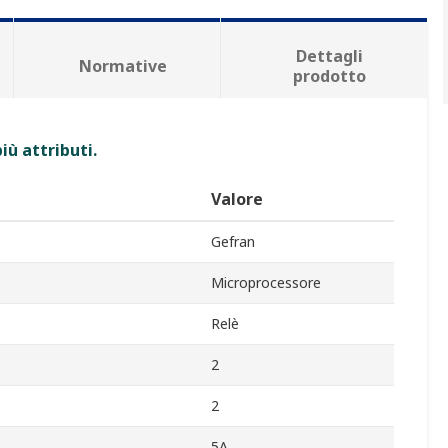
Dettagli
Normative
prodotto
iù attributi.
Valore
Gefran
Microprocessore
Relè
2
2
5A