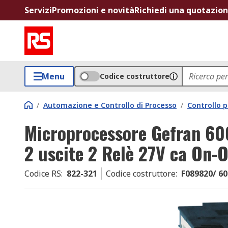
Servizi
Promozioni e novità
Richiedi una quotazio
Menu
Codice costruttore
/
Automazione e Controllo di Processo
/
Controllo p
Microprocessore Gefran 60
2 uscite 2 Relè 27V ca On-O
Codice RS
:
822-321
Codice costruttore
:
F089820/ 60