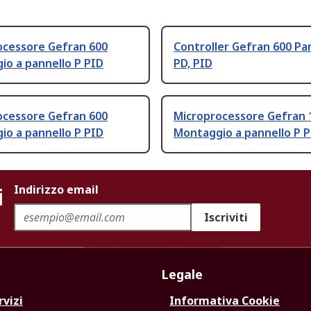
ocessore Gefran 600
Controller Gefran 600 Pa
io a pannello P PID
PD, PID
ocessore Gefran 600
Microprocessore Gefran 
io a pannello P PID
Montaggio a pannello P 
i
Indirizzo email
Iscriviti
Legale
rvizi
Informativa Cookie