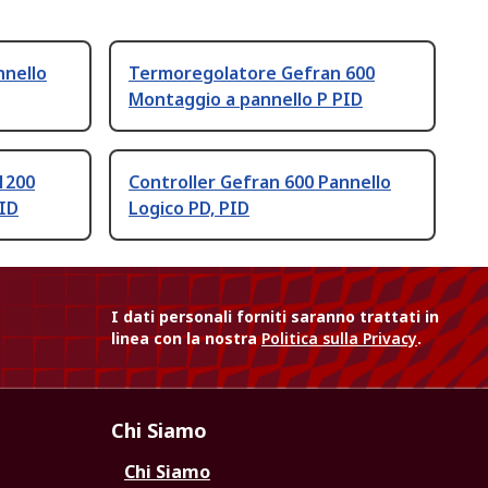
nnello
Termoregolatore Gefran 600
Montaggio a pannello P PID
1200
Controller Gefran 600 Pannello
PID
Logico PD, PID
I dati personali forniti saranno trattati in
linea con la nostra
Politica sulla Privacy
.
Chi Siamo
Chi Siamo