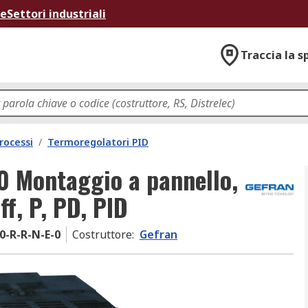
ne
Settori industriali
Traccia la s
rocessi
/
Termoregolatori PID
0 Montaggio a pannello,
ff, P, PD, PID
0-R-R-N-E-0
Costruttore
:
Gefran