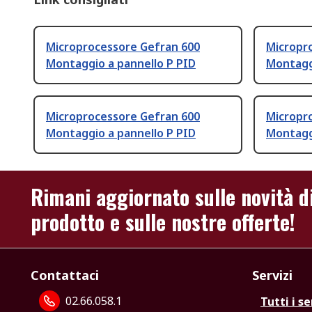
Microprocessore Gefran 600
Micropr
Montaggio a pannello P PID
Montagg
Microprocessore Gefran 600
Micropr
Montaggio a pannello P PID
Montagg
Rimani aggiornato sulle novità d
prodotto e sulle nostre offerte!
Contattaci
Servizi
02.66.058.1
Tutti i se