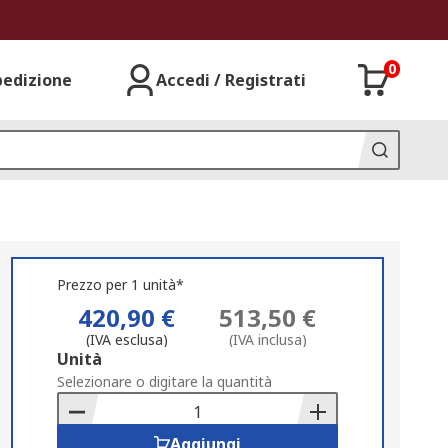
0
pedizione
Accedi / Registrati
Prezzo per 1 unità*
420,90 €
513,50 €
(IVA esclusa)
(IVA inclusa)
Add
Unità
to
Selezionare o digitare la quantità
Basket
Aggiungi