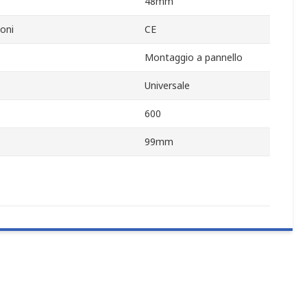
48mm
oni
CE
Montaggio a pannello
Universale
600
o
99mm