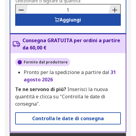
to
Selezionare o digitare la quantità
Basket
Aggiungi
Consegna GRATUITA per ordini a partire
da 60,00 €
Fornito dal produttore
Pronto per la spedizione a partire dal
31
agosto 2026
Te ne servono di più?
Inserisci la nuova
quantità e clicca su "Controlla le date di
consegna".
Controlla le date di consegna