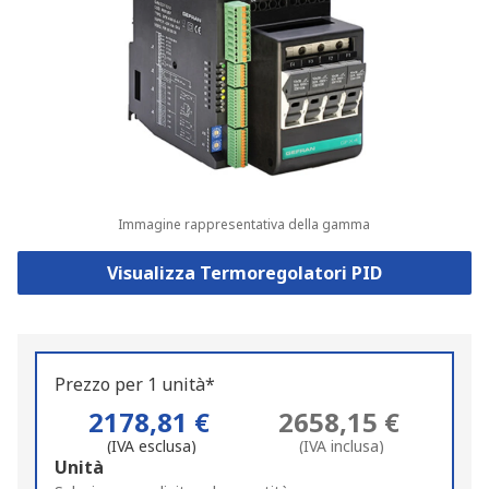
Immagine rappresentativa della gamma
Visualizza Termoregolatori PID
Prezzo per 1 unità*
2178,81 €
2658,15 €
(IVA esclusa)
(IVA inclusa)
Add
Unità