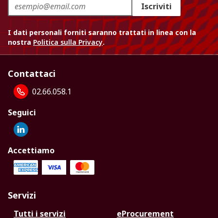
Iscriviti
I dati personali forniti saranno trattati in linea con la
nostra
Politica sulla Privacy
.
Contattaci
02.66.058.1
Seguici
Accettiamo
Servizi
Tutti i servizi
eProcurement