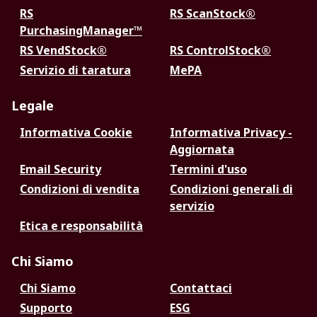
RS
RS ScanStock®
PurchasingManager™
RS VendStock®
RS ControlStock®
Servizio di taratura
MePA
Legale
Informativa Cookie
Informativa Privacy -
Aggiornata
Email Security
Termini d'uso
Condizioni di vendita
Condizioni generali di
servizio
Etica e responsabilità
Chi Siamo
Chi Siamo
Contattaci
Supporto
ESG