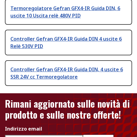
Termoregolatore Gefran GFX4-IR Guida DIN, 6
uscite 10 Uscita relè 480V PID
Controller Gefran GFX4-IR Guida DIN 4 uscite 6
Relè 530V PID
Controller Gefran GFX4-IR Guida DIN, 4 uscite 6
SSR 24V cc Termoregolatore
Rimani aggiornato sulle novità di
prodotto e sulle nostre offerte!
Indirizzo email