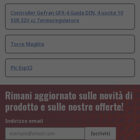
Controller Gefran GFX-4 Guida DIN, 4 uscite 10
SSR 32V cc Termoregolatore
Torce Maglite
Plc Esp32
Rimani aggiornato sulle novità di
prodotto e sulle nostre offerte!
Indirizzo email
Iscriviti