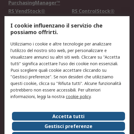
PurchasingManager™
RS VendStock®
RS ControlStock®
Servizio di taratura
MePA
I cookie influenzano il servizio che
possiamo offrirti.
Legale
Utilizziamo i cookie e altre tecnologie per analizzare
Informativa Cookie
Informativa Privacy -
l'utilizzo del nostro sito web, per personalizzare e
Aggiornata
visualizzare annunci su altri siti web. Cliccare su "Accetta
Email Security
Termini d'uso
tutti" significa accettare l'uso dei cookie non essenziali.
Condizioni di vendita
Condizioni generali di
Puoi scegliere quali cookie accettare cliccando su
servizio
"Gestisci preferenze". Se non desideri che utilizziamo
questi cookie, clicca su "Rifiuta tutti". Alcune funzionalità
Etica e responsabilità
potrebbero non essere accessibili. Per ulteriori
informazioni, leggi la nostra
cookie policy
.
Chi Siamo
Chi Siamo
Contattaci
Accetta tutti
Supporto
ESG
Gestisci preferenze
Carriere
RS Group