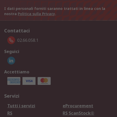
I dati personali forniti saranno trattati in linea con la
nostra
Politica sulla Privacy
.
Contattaci
02.66.058.1
Seguici
Accettiamo
Servizi
Tutti i servizi
eProcurement
RS
RS ScanStock®