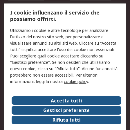
Servizio di taratura
MePA
I cookie influenzano il servizio che
possiamo offrirti.
Legale
Utilizziamo i cookie e altre tecnologie per analizzare
Informativa Cookie
Informativa Privacy -
l'utilizzo del nostro sito web, per personalizzare e
Aggiornata
visualizzare annunci su altri siti web. Cliccare su "Accetta
Email Security
Termini d'uso
tutti" significa accettare l'uso dei cookie non essenziali.
Condizioni di vendita
Condizioni generali di
Puoi scegliere quali cookie accettare cliccando su
servizio
"Gestisci preferenze". Se non desideri che utilizziamo
questi cookie, clicca su "Rifiuta tutti". Alcune funzionalità
Etica e responsabilità
potrebbero non essere accessibili. Per ulteriori
informazioni, leggi la nostra
cookie policy
.
Chi Siamo
Chi Siamo
Contattaci
Accetta tutti
Supporto
ESG
Gestisci preferenze
Carriere
RS Group
Rifiuta tutti
Press Centre
Discovery: il Blog di RS