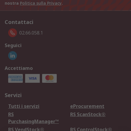
nostra
Politica sulla Privacy
.
Contattaci
02.66.058.1
Seguici
Accettiamo
Servizi
Tutti i servizi
eProcurement
RS
RS ScanStock®
PurchasingManager™
RS VendStock®
RS ControlStock®