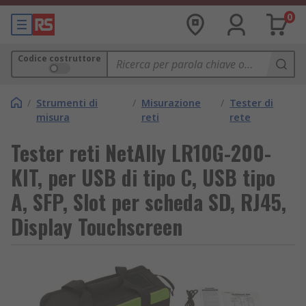
0
Codice costruttore
/
Strumenti di
/
Misurazione
/
Tester di
misura
reti
rete
Tester reti NetAlly LR10G-200-
KIT, per USB di tipo C, USB tipo
A, SFP, Slot per scheda SD, RJ45,
Display Touchscreen