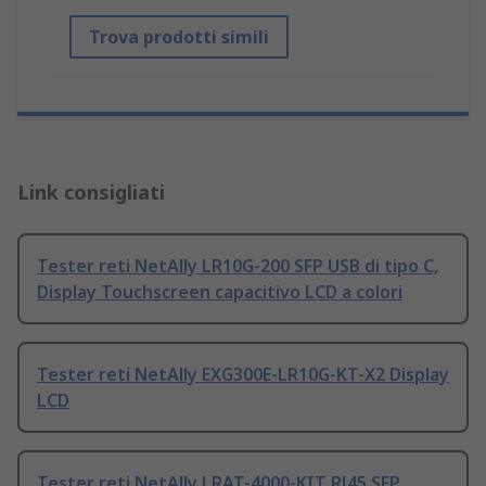
Trova prodotti simili
Link consigliati
Tester reti NetAlly LR10G-200 SFP USB di tipo C,
Display Touchscreen capacitivo LCD a colori
Tester reti NetAlly EXG300E-LR10G-KT-X2 Display
LCD
Tester reti NetAlly LRAT-4000-KIT RJ45 SFP,