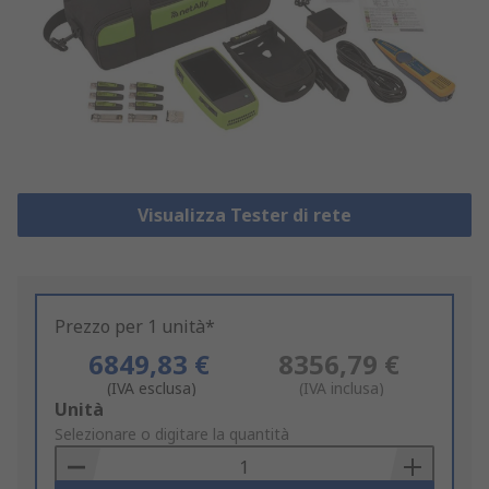
Visualizza Tester di rete
Prezzo per 1 unità*
6849,83 €
8356,79 €
(IVA esclusa)
(IVA inclusa)
Add
Unità
to
Selezionare o digitare la quantità
Basket