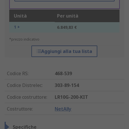
Unità
Per unità
1 +
6.849,83 €
*prezzo indicativo
Aggiungi alla tua lista
Codice RS
:
468-539
Codice Distrelec
:
303-89-154
Codice costruttore
:
LR10G-200-KIT
Costruttore
:
NetAlly
Specifiche