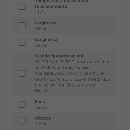
Temperatura massima di
funzionamento
113°F
Larghezza
4.05poll
Lunghezza
7.67poll
Standard/Approvazioni
47 CFR Part 15 (FCC), Australian Safety
and EMC Standards, Canadian
Standards Association, CISPR 11, IEC
61010-1:2010, IEC 61326-1, meets MIL-
PRF-28800F for Class 3, s to EU
Directives
Peso
1.68oz.
Altezza
2.16poll