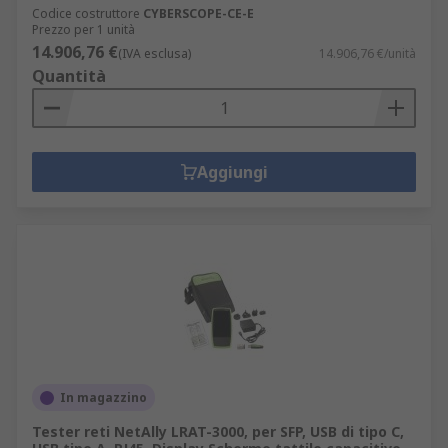
Codice costruttore
CYBERSCOPE-CE-E
Prezzo per 1 unità
14.906,76 €
(IVA esclusa)
14.906,76 €/unità
Quantità
Aggiungi
In magazzino
Tester reti NetAlly LRAT-3000, per SFP, USB di tipo C,