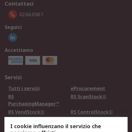
Contattaci
02.66.058.1
Seguici
Accettiamo
Servizi
Tutti i servizi
eProcurement
RS
RS ScanStock®
PurchasingManager™
RS VendStock®
RS ControlStock®
Servizio di taratura
MePA
I cookie influenzano il servizio che