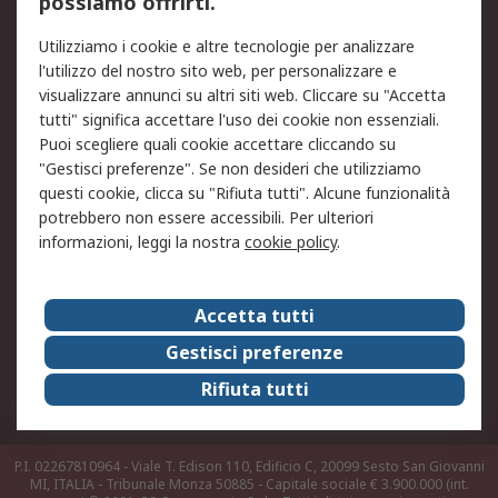
possiamo offrirti.
Legale
Utilizziamo i cookie e altre tecnologie per analizzare
Informativa Cookie
Informativa Privacy -
l'utilizzo del nostro sito web, per personalizzare e
Aggiornata
visualizzare annunci su altri siti web. Cliccare su "Accetta
Email Security
Termini d'uso
tutti" significa accettare l'uso dei cookie non essenziali.
Condizioni di vendita
Condizioni generali di
Puoi scegliere quali cookie accettare cliccando su
servizio
"Gestisci preferenze". Se non desideri che utilizziamo
questi cookie, clicca su "Rifiuta tutti". Alcune funzionalità
Etica e responsabilità
potrebbero non essere accessibili. Per ulteriori
informazioni, leggi la nostra
cookie policy
.
Chi Siamo
Chi Siamo
Contattaci
Accetta tutti
Supporto
ESG
Gestisci preferenze
Carriere
RS Group
Rifiuta tutti
Press Centre
Discovery: il Blog di RS
P.I. 02267810964 - Viale T. Edison 110, Edificio C, 20099 Sesto San Giovanni
MI, ITALIA - Tribunale Monza 50885 - Capitale sociale € 3.900.000 (int.