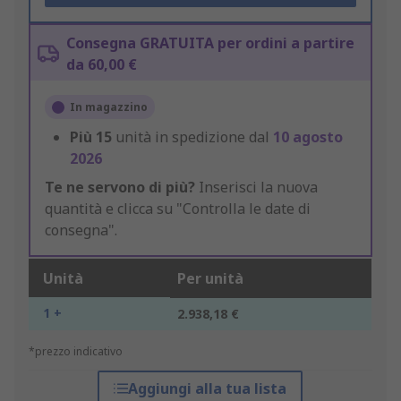
Consegna GRATUITA per ordini a partire
da 60,00 €
In magazzino
Più
15
unità in spedizione dal
10 agosto
2026
Te ne servono di più?
Inserisci la nuova
quantità e clicca su "Controlla le date di
consegna".
Unità
Per unità
1 +
2.938,18 €
*prezzo indicativo
Aggiungi alla tua lista