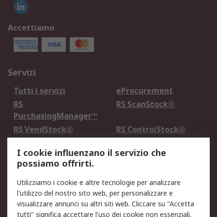
Accettiamo
Servizi
Tutti i servizi
eProcurement
RS
RS ScanStock®
PurchasingManager™
RS VendStock®
RS ControlStock®
Servizio di taratura
MePA
I cookie influenzano il servizio che
possiamo offrirti.
Legale
Utilizziamo i cookie e altre tecnologie per analizzare
Informativa Cookie
Informativa Privacy -
l'utilizzo del nostro sito web, per personalizzare e
Aggiornata
visualizzare annunci su altri siti web. Cliccare su "Accetta
Email Security
Termini d'uso
tutti" significa accettare l'uso dei cookie non essenziali.