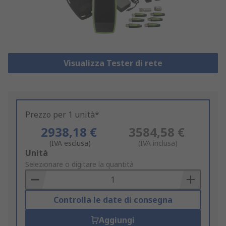
Visualizza Tester di rete
Prezzo per 1 unità*
2938,18 €
3584,58 €
(IVA esclusa)
(IVA inclusa)
Add
Unità
to
Selezionare o digitare la quantità
Basket
Controlla le date di consegna
Aggiungi