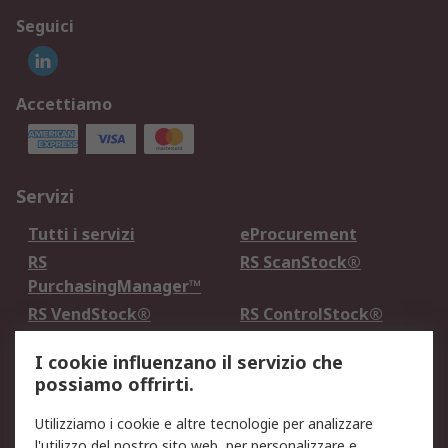
Seguici
Accettiamo
Servizi
Tutti i servizi
eProcurement
RS
RS ScanStock®
PurchasingManager™
RS VendStock®
RS ControlStock®
Servizio di taratura
MePA
I cookie influenzano il servizio che
possiamo offrirti.
Legale
Utilizziamo i cookie e altre tecnologie per analizzare
Informativa Cookie
Informativa Privacy -
l'utilizzo del nostro sito web, per personalizzare e