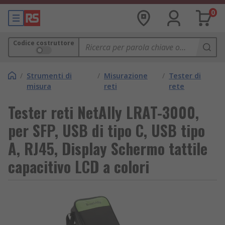
0
Codice costruttore
/
Strumenti di
/
Misurazione
/
Tester di
misura
reti
rete
Tester reti NetAlly LRAT-3000,
per SFP, USB di tipo C, USB tipo
A, RJ45, Display Schermo tattile
capacitivo LCD a colori