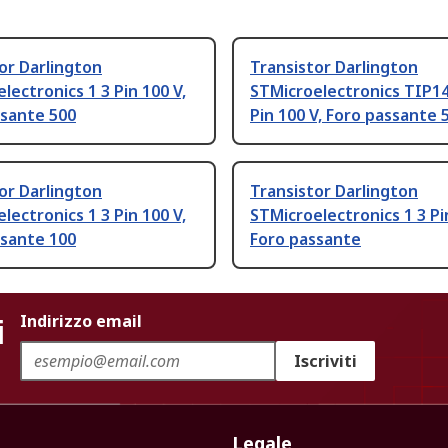
or Darlington
Transistor Darlington
lectronics 1 3 Pin 100 V,
STMicroelectronics TIP14
ssante 500
Pin 100 V, Foro passante 
or Darlington
Transistor Darlington
lectronics 1 3 Pin 100 V,
STMicroelectronics 1 3 Pi
ssante 100
Foro passante
i
Indirizzo email
Iscriviti
Legale