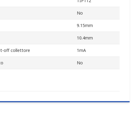
TIP112
No
9.15mm
10.4mm
-off collettore
1mA
co
No