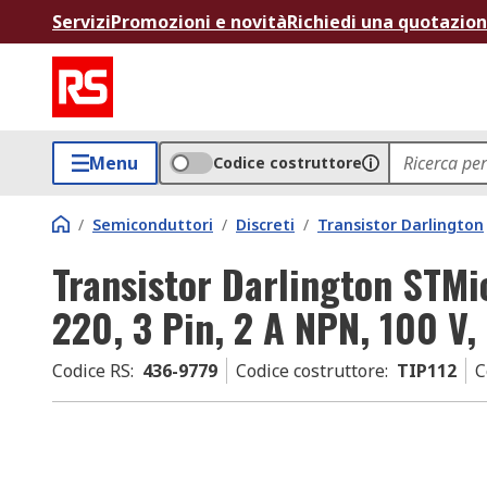
Servizi
Promozioni e novità
Richiedi una quotazio
Menu
Codice costruttore
/
Semiconduttori
/
Discreti
/
Transistor Darlington
Transistor Darlington STMic
220, 3 Pin, 2 A NPN, 100 V
Codice RS
:
436-9779
Codice costruttore
:
TIP112
C