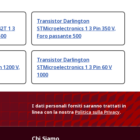
Transistor Darlington
2T 1 3
STMicroelectronics 1 3 Pin 350 V,
500
Foro passante 500
Transistor Darlington
n 1200 V,
STMicroelectronics 1 3 Pin 60 V
1000
I dati personali forniti saranno trattati in
linea con la nostra
Politica sulla Privacy
.
Chi Siamo