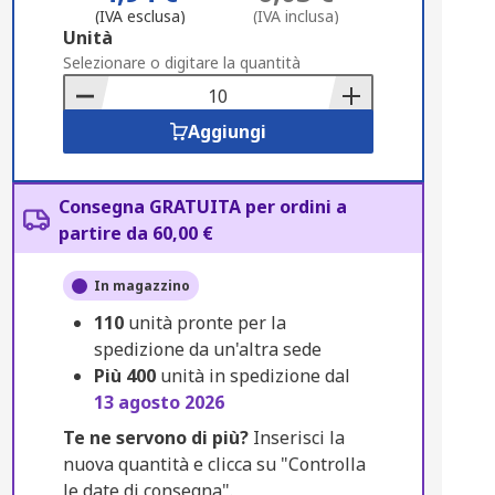
(IVA esclusa)
(IVA inclusa)
Add
Unità
to
Selezionare o digitare la quantità
Basket
Aggiungi
Consegna GRATUITA per ordini a
partire da 60,00 €
In magazzino
110
unità pronte per la
spedizione da un'altra sede
Più
400
unità in spedizione dal
13 agosto 2026
Te ne servono di più?
Inserisci la
nuova quantità e clicca su "Controlla
le date di consegna".