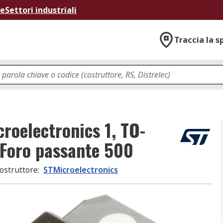
ne
Settori industriali
Traccia la s
roelectronics 1, TO-
, Foro passante 500
ostruttore
:
STMicroelectronics