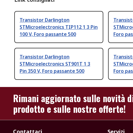
Transistor Darlington
Transist
STMicroelectronics TIP112 1 3 Pin
STMicroe
100 V, Foro passante 500
Foro pa
Transistor Darlington
Transist
STMicroelectronics ST901T 1 3
STMicroe
Pin 350 V, Foro passante 500
Foro pa
Rimani aggiornato sulle novità d
prodotto e sulle nostre offerte!
Contattaci
Servizi