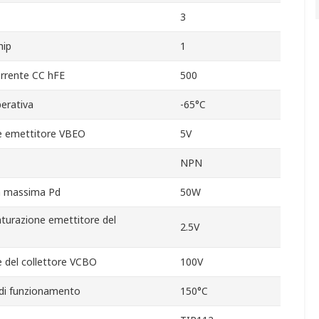
3
hip
1
rrente CC hFE
500
erativa
-65°C
e emettitore VBEO
5V
NPN
za massima Pd
50W
turazione emettitore del
2.5V
 del collettore VCBO
100V
di funzionamento
150°C