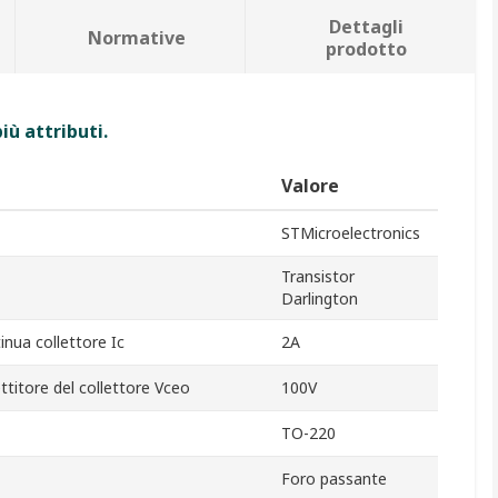
Dettagli
Normative
prodotto
iù attributi.
Valore
STMicroelectronics
Transistor
Darlington
nua collettore Ic
2A
itore del collettore Vceo
100V
TO-220
Foro passante