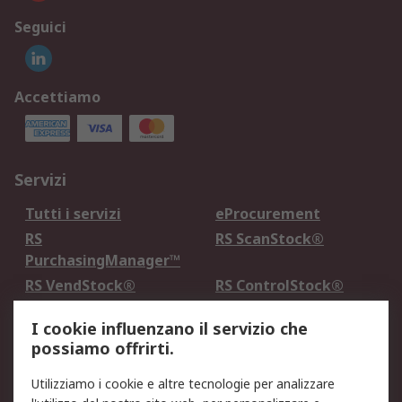
Seguici
Accettiamo
Servizi
Tutti i servizi
eProcurement
RS
RS ScanStock®
PurchasingManager™
RS VendStock®
RS ControlStock®
Servizio di taratura
MePA
I cookie influenzano il servizio che
possiamo offrirti.
Legale
Utilizziamo i cookie e altre tecnologie per analizzare
Informativa Cookie
Informativa Privacy -