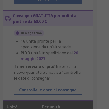
Consegna GRATUITA per ordini a
partire da 60,00 €
In magazzino
16
unità pronte per la
spedizione da un'altra sede
Più
3
unità in spedizione dal
20
maggio 2027
Te ne servono di più?
Inserisci la
nuova quantità e clicca su "Controlla
le date di consegna".
Controlla le date di consegna
Unità
Per unità