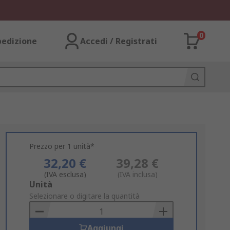
0
pedizione
Accedi / Registrati
Prezzo per 1 unità*
32,20 €
39,28 €
(IVA esclusa)
(IVA inclusa)
Add
Unità
to
Selezionare o digitare la quantità
Basket
Aggiungi