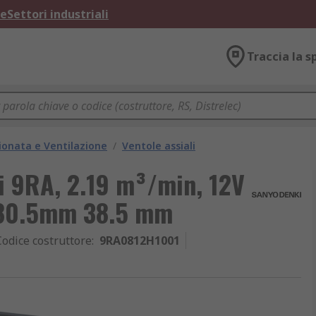
ne
Settori industriali
Traccia la s
ionata e Ventilazione
/
Ventole assiali
i 9RA, 2.19 m³/min, 12V
 80.5mm 38.5 mm
Codice costruttore
:
9RA0812H1001