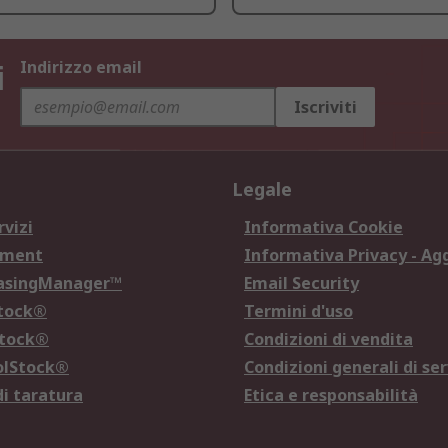
i
Indirizzo email
Iscriviti
Legale
rvizi
Informativa Cookie
ement
Informativa Privacy - Ag
hasingManager™
Email Security
Stock®
Termini d'uso
Stock®
Condizioni di vendita
olStock®
Condizioni generali di ser
di taratura
Etica e responsabilità