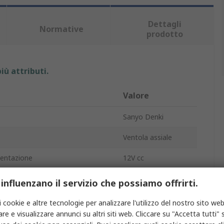
Dettagli
Normative
prodotto
iù attributi.
Valore
Sanyo Denki
Ventola assiale
mentazione
12V cc
etico
7.92W
 influenzano il servizio che possiamo offrirti.
ima
0.66A
i cookie e altre tecnologie per analizzare l'utilizzo del nostro sito web
re e visualizzare annunci su altri siti web. Cliccare su "Accetta tutti" s
2.19m³/min