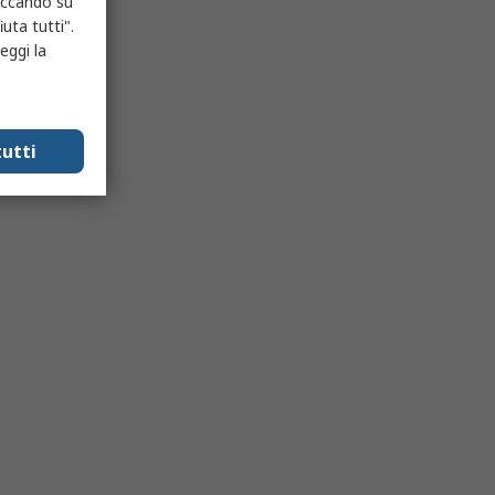
liccando su
uta tutti".
eggi la
utti