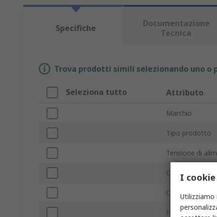
Documentazione
Specifiche
Tecnica
Trova prodotti simili selezionando uno o p
Seleziona tutto
Attributo
Marchio
Tipo prodotto
Tensione di ali
Consumo energ
I cookie
Corrente mass
Utilizziamo 
personalizza
Flusso d'aria