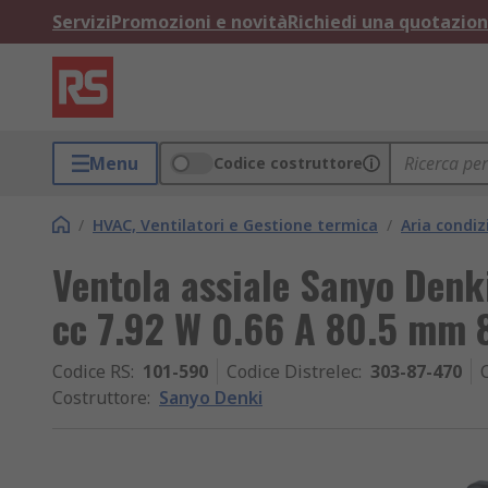
Servizi
Promozioni e novità
Richiedi una quotazio
Menu
Codice costruttore
/
HVAC, Ventilatori e Gestione termica
/
Aria condiz
Ventola assiale Sanyo Denk
cc 7.92 W 0.66 A 80.5 mm
Codice RS
:
101-590
Codice Distrelec
:
303-87-470
Costruttore
:
Sanyo Denki