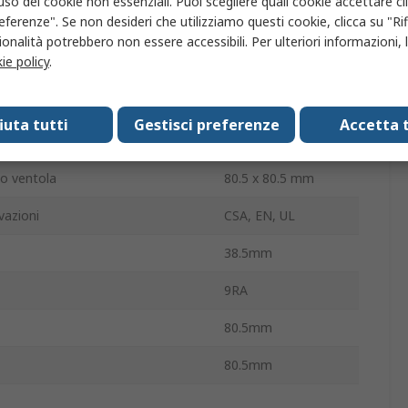
'uso dei cookie non essenziali. Puoi scegliere quali cookie accettare c
eferenze". Se non desideri che utilizziamo questi cookie, clicca su "Rifi
3dB
onalità potrebbero non essere accessibili. Per ulteriori informazioni, l
ie policy
.
6100giri/min
rna
38mm
fiuta tutti
Gestisci preferenze
Accetta t
ne/senza terminazione
Filo
io ventola
80.5 x 80.5 mm
vazioni
CSA, EN, UL
38.5mm
9RA
80.5mm
80.5mm