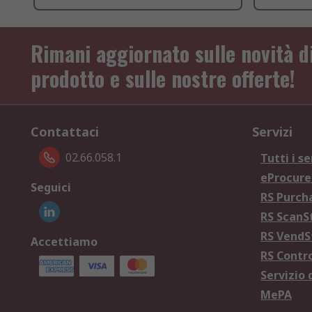
Rimani aggiornato sulle novità d
prodotto e sulle nostre offerte!
Contattaci
Servizi
02.66.058.1
Tutti i se
eProcur
Seguici
RS Purc
RS Scan
RS Vend
Accettiamo
RS Contr
Servizio 
MePA