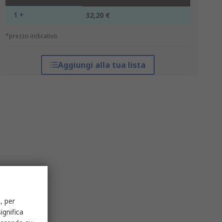
1 +
32,20 €
*prezzo indicativo
Aggiungi alla tua lista
, per
ignifica