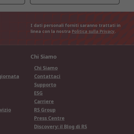
I dati personali forniti saranno trattati in
linea con la nostra
Politica sulla Privacy
.
Chi Siamo
Chi Siamo
giornata
Contattaci
Supporto
ESG
Carriere
vizio
RS Group
Press Centre
Discovery: il Blog di RS