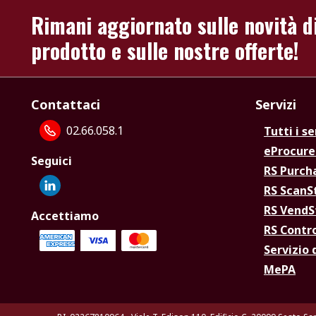
Rimani aggiornato sulle novità d
prodotto e sulle nostre offerte!
Contattaci
Servizi
02.66.058.1
Tutti i se
eProcur
Seguici
RS Purc
RS Scan
RS Vend
Accettiamo
RS Contr
Servizio 
MePA