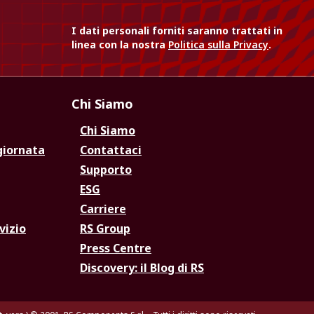
I dati personali forniti saranno trattati in
linea con la nostra
Politica sulla Privacy
.
Chi Siamo
Chi Siamo
giornata
Contattaci
Supporto
ESG
Carriere
vizio
RS Group
Press Centre
Discovery: il Blog di RS