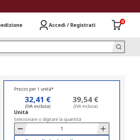
0
pedizione
Accedi / Registrati
Prezzo per 1 unità*
32,41 €
39,54 €
(IVA esclusa)
(IVA inclusa)
Add
Unità
to
Selezionare o digitare la quantità
Basket