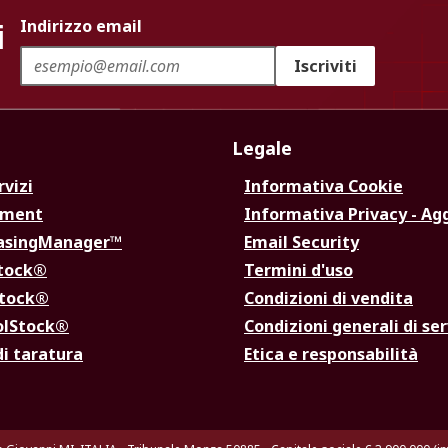
i
Indirizzo email
Iscriviti
Legale
rvizi
Informativa Cookie
ement
Informativa Privacy - Ag
hasingManager™
Email Security
Stock®
Termini d'uso
Stock®
Condizioni di vendita
olStock®
Condizioni generali di ser
di taratura
Etica e responsabilità