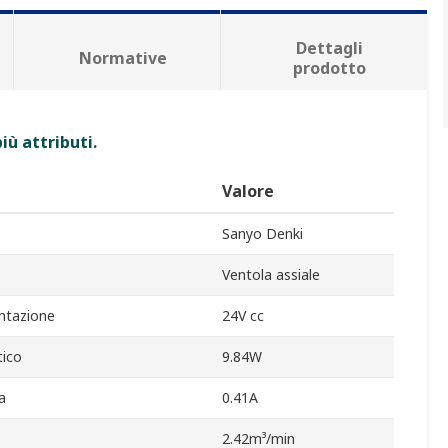
Dettagli
Normative
prodotto
iù attributi.
Valore
Sanyo Denki
Ventola assiale
entazione
24V cc
ico
9.84W
a
0.41A
2.42m³/min