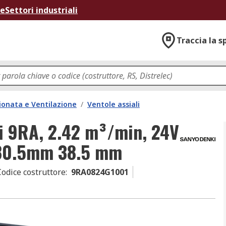
ne
Settori industriali
Traccia la s
ionata e Ventilazione
/
Ventole assiali
ki 9RA, 2.42 m³/min, 24V
 80.5mm 38.5 mm
Codice costruttore
:
9RA0824G1001