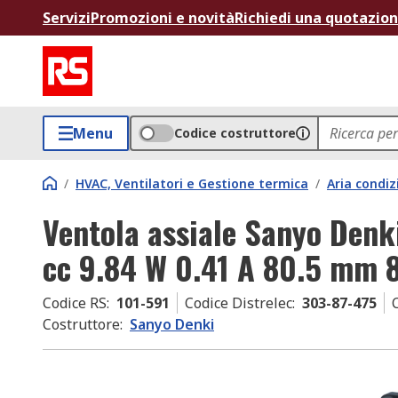
Servizi
Promozioni e novità
Richiedi una quotazio
Menu
Codice costruttore
/
HVAC, Ventilatori e Gestione termica
/
Aria condiz
Ventola assiale Sanyo Den
cc 9.84 W 0.41 A 80.5 mm
Codice RS
:
101-591
Codice Distrelec
:
303-87-475
Costruttore
:
Sanyo Denki