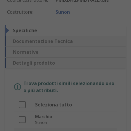
Codice costruttore
:
PMD2412PMB1-A(2).GN
Costruttore
:
Sunon
Specifiche
Documentazione Tecnica
Normative
Dettagli prodotto
Trova prodotti simili selezionando uno
o più attributi.
Seleziona tutto
Marchio
Sunon