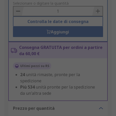
to
Selezionare o digitare la quantità
Basket
Controlla le date di consegna
Aggiungi
Consegna GRATUITA per ordini a partire
da 60,00 €
Ultimi pezzi su RS
24
unità rimaste, pronte per la
spedizione
Più
534
unità pronte per la spedizione
da un'altra sede
Prezzo per quantità