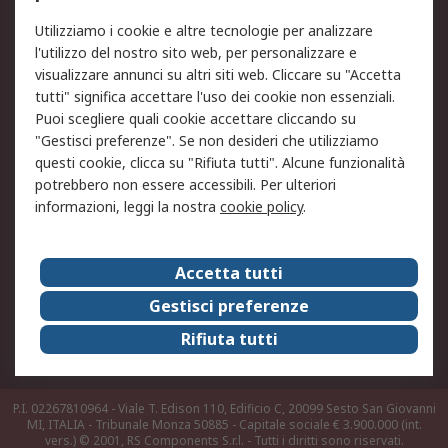
Utilizziamo i cookie e altre tecnologie per analizzare
Informativa Cookie
Informativa Privacy -
l'utilizzo del nostro sito web, per personalizzare e
Aggiornata
visualizzare annunci su altri siti web. Cliccare su "Accetta
Email Security
Termini d'uso
tutti" significa accettare l'uso dei cookie non essenziali.
Condizioni di vendita
Condizioni generali di
Puoi scegliere quali cookie accettare cliccando su
servizio
"Gestisci preferenze". Se non desideri che utilizziamo
questi cookie, clicca su "Rifiuta tutti". Alcune funzionalità
Etica e responsabilità
potrebbero non essere accessibili. Per ulteriori
informazioni, leggi la nostra
cookie policy
.
Chi Siamo
Chi Siamo
Contattaci
Accetta tutti
Supporto
ESG
Gestisci preferenze
Carriere
RS Group
Rifiuta tutti
Press Centre
Discovery: il Blog di RS
P.I. 02267810964 - Viale T. Edison 110, Edificio C, 20099 Sesto San Giovanni
MI, ITALIA - Tribunale Monza 50885 - Capitale sociale € 3.900.000 (int.
vers.)
© 2001, RS Components S.r.l. - Tutti i diritti sono riservati.