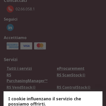
Contattaci
02.66.058.1
Seguici
Accettiamo
Servizi
Tutti i servizi
eProcurement
RS
RS ScanStock®
PurchasingManager™
RS VendStock®
RS ControlStock®
Servizio di taratura
MePA
I cookie influenzano il servizio che
possiamo offrirti.
Legale