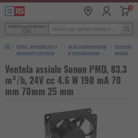
0
Codice costruttore
/
HVAC, Ventilatori e
/
Aria condizionata
/
Ventole
Gestione termica
e Ventilazione
assiali
Ventola assiale Sunon PMD, 83.3
m³/h, 24V cc 4.6 W 190 mA 70
mm 70mm 25 mm