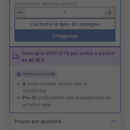
to
Selezionare o digitare la quantità
Basket
Controlla le date di consegna
Aggiungi
Consegna GRATUITA per ordini a partire
da 60,00 €
Ultimi pezzi su RS
8
unità rimaste, pronte per la
spedizione
Più
42
unità pronte per la spedizione da
un'altra sede
Prezzo per quantità