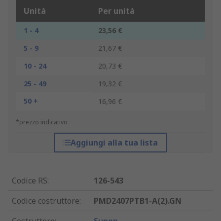
Unità
Per unità
1 - 4
23,56 €
5 - 9
21,67 €
10 - 24
20,73 €
25 - 49
19,32 €
50 +
16,96 €
*prezzo indicativo
Aggiungi alla tua lista
Codice RS
:
126-543
Codice costruttore
:
PMD2407PTB1-A(2).GN