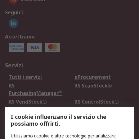
Seguici
Accettiamo
Servizi
Tutti i servizi
eProcurement
RS
RS ScanStock®
PurchasingManager™
RS VendStock®
RS ControlStock®
Servizio di taratura
MePA
I cookie influenzano il servizio che
possiamo offrirti.
Legale
Utilizziamo i cookie e altre tecnologie per analizzare
Informativa Cookie
Informativa Privacy -