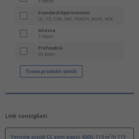
119mm
Standard/Approvazioni
UL, CE, CSA, EAC, REACH, RoHS, VDE
Altezza
119mm
Profondità
25.4mm
Trova prodotti simili
Link consigliati
Ventole assiali CC ebm-papst 4000, 114 m³/h 119