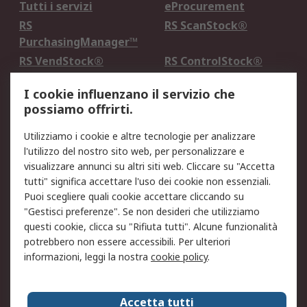
Tutti i servizi
eProcurement
RS
RS ScanStock®
PurchasingManager™
RS VendStock®
RS ControlStock®
Servizio di taratura
MePA
I cookie influenzano il servizio che
possiamo offrirti.
Legale
Utilizziamo i cookie e altre tecnologie per analizzare
Informativa Cookie
Informativa Privacy -
l'utilizzo del nostro sito web, per personalizzare e
Aggiornata
visualizzare annunci su altri siti web. Cliccare su "Accetta
Email Security
Termini d'uso
tutti" significa accettare l'uso dei cookie non essenziali.
Condizioni di vendita
Condizioni generali di
Puoi scegliere quali cookie accettare cliccando su
servizio
"Gestisci preferenze". Se non desideri che utilizziamo
questi cookie, clicca su "Rifiuta tutti". Alcune funzionalità
Etica e responsabilità
potrebbero non essere accessibili. Per ulteriori
informazioni, leggi la nostra
cookie policy
.
Chi Siamo
Chi Siamo
Contattaci
Accetta tutti