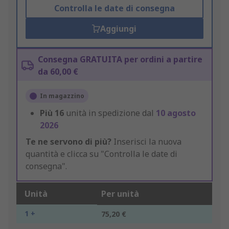
Controlla le date di consegna
Aggiungi
Consegna GRATUITA per ordini a partire
da 60,00 €
In magazzino
Più
16
unità in spedizione dal
10 agosto
2026
Te ne servono di più?
Inserisci la nuova
quantità e clicca su "Controlla le date di
consegna".
Unità
Per unità
1 +
75,20 €