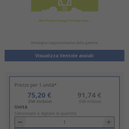
Immagine rappresentativa della gamma
Visualizza Ventole assiali
Prezzo per 1 unità*
75,20 €
91,74 €
(IVA esclusa)
(IVA inclusa)
Add
Unità
to
Selezionare o digitare la quantità
Basket