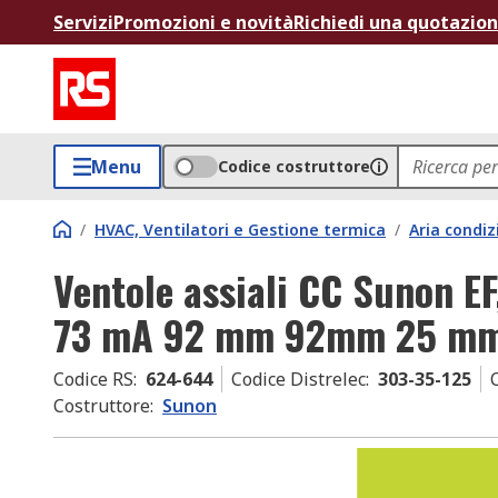
Servizi
Promozioni e novità
Richiedi una quotazio
Menu
Codice costruttore
/
HVAC, Ventilatori e Gestione termica
/
Aria condiz
Ventole assiali CC Sunon EF
73 mA 92 mm 92mm 25 m
Codice RS
:
624-644
Codice Distrelec
:
303-35-125
Costruttore
:
Sunon