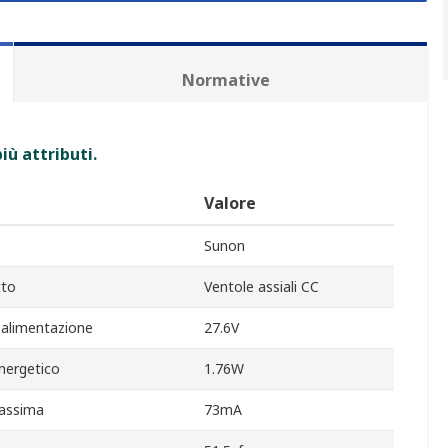
Normative
iù attributi.
Valore
Sunon
tto
Ventole assiali CC
 alimentazione
27.6V
ergetico
1.76W
assima
73mA