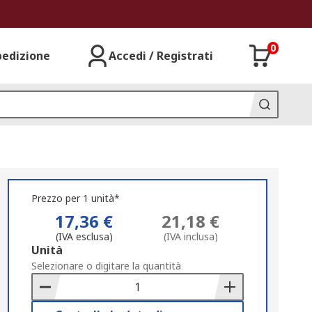
0
pedizione
Accedi / Registrati
Prezzo per 1 unità*
17,36 €
21,18 €
(IVA esclusa)
(IVA inclusa)
Add
Unità
to
Selezionare o digitare la quantità
Basket