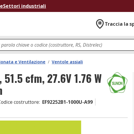
ne
Settori industriali
Traccia la s
ionata e Ventilazione
/
Ventole assiali
, 51.5 cfm, 27.6V 1.76 W
m
Codice costruttore
:
EF92252B1-1000U-A99