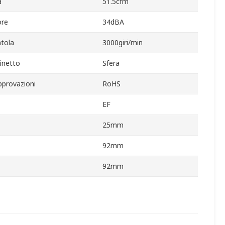
a
51.5cfm
ore
34dBA
ntola
3000giri/min
cinetto
Sfera
pprovazioni
RoHS
EF
25mm
92mm
92mm