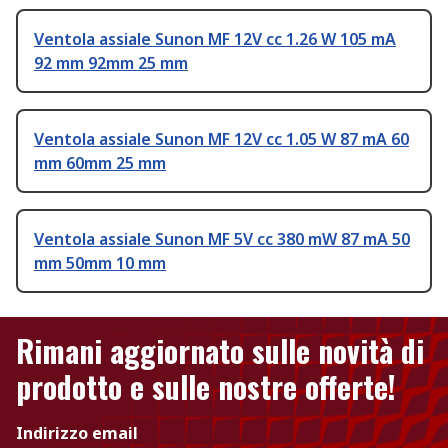
Ventola assiale Sunon MF 12V cc 1.26 W 105 mA
92 mm 92mm 25 mm
Ventola assiale Sunon MF 12V cc 1.05 W 87 mA 60
mm 60mm 25 mm
Ventola assiale Sunon MF 5V cc 380 mW 87 mA 50
mm 50mm 10 mm
Rimani aggiornato sulle novità di
prodotto e sulle nostre offerte!
Indirizzo email