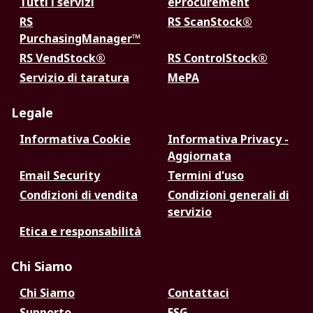
Tutti i servizi
eProcurement
RS
RS ScanStock®
PurchasingManager™
RS VendStock®
RS ControlStock®
Servizio di taratura
MePA
Legale
Informativa Cookie
Informativa Privacy -
Aggiornata
Email Security
Termini d'uso
Condizioni di vendita
Condizioni generali di
servizio
Etica e responsabilità
Chi Siamo
Chi Siamo
Contattaci
Supporto
ESG