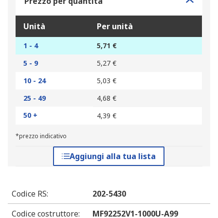
Prezzo per quantità
Unità
Per unità
1 - 4
5,71 €
5 - 9
5,27 €
10 - 24
5,03 €
25 - 49
4,68 €
50 +
4,39 €
*prezzo indicativo
Aggiungi alla tua lista
Codice RS
:
202-5430
Codice costruttore
:
MF92252V1-1000U-A99