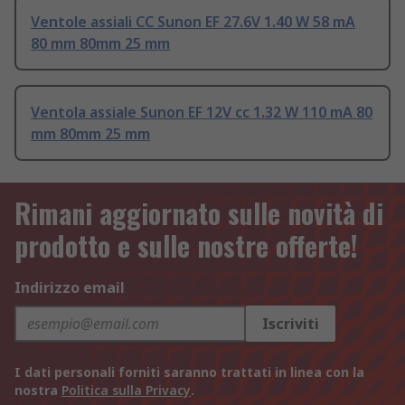
Ventole assiali CC Sunon EF 27.6V 1.40 W 58 mA
80 mm 80mm 25 mm
Ventola assiale Sunon EF 12V cc 1.32 W 110 mA 80
mm 80mm 25 mm
Rimani aggiornato sulle novità di
prodotto e sulle nostre offerte!
Indirizzo email
Iscriviti
I dati personali forniti saranno trattati in linea con la
nostra
Politica sulla Privacy
.