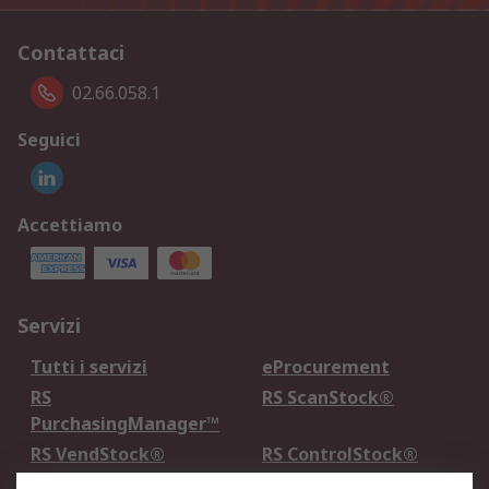
Contattaci
02.66.058.1
Seguici
Accettiamo
Servizi
Tutti i servizi
eProcurement
RS
RS ScanStock®
PurchasingManager™
RS VendStock®
RS ControlStock®
Servizio di taratura
MePA