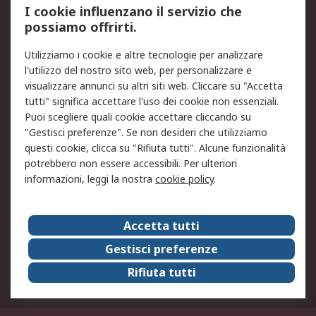
I cookie influenzano il servizio che
possiamo offrirti.
Legale
Utilizziamo i cookie e altre tecnologie per analizzare
Informativa Cookie
Informativa Privacy -
l'utilizzo del nostro sito web, per personalizzare e
Aggiornata
visualizzare annunci su altri siti web. Cliccare su "Accetta
Email Security
Termini d'uso
tutti" significa accettare l'uso dei cookie non essenziali.
Condizioni di vendita
Condizioni generali di
Puoi scegliere quali cookie accettare cliccando su
servizio
"Gestisci preferenze". Se non desideri che utilizziamo
questi cookie, clicca su "Rifiuta tutti". Alcune funzionalità
Etica e responsabilità
potrebbero non essere accessibili. Per ulteriori
informazioni, leggi la nostra
cookie policy
.
Chi Siamo
Chi Siamo
Contattaci
Accetta tutti
Supporto
ESG
Gestisci preferenze
Carriere
RS Group
Rifiuta tutti
Press Centre
Discovery: il Blog di RS