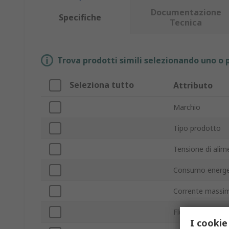
Documentazione
Specifiche
Tecnica
Trova prodotti simili selezionando uno o p
Seleziona tutto
Attributo
Marchio
Tipo prodotto
Tensione di alim
Consumo energe
Corrente massi
Flusso d'aria
I cookie