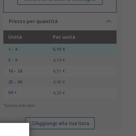
Prezzo per quantità
Unità
Per unità
1 - 4
5,15 €
5 - 9
4,74 €
10 - 24
4,51 €
25 - 49
4,40 €
50 +
4,29 €
*prezzo indicativo
Aggiungi alla tua lista