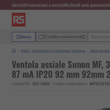
Servizi
Promozioni e novità
Richiedi una quotazio
Menu
Codice costruttore
/
HVAC, Ventilatori e Gestione termica
/
Aria condiz
Ventola assiale Sunon MF, 
87 mA IP20 92 mm 92mm 
Codice RS
:
202-5429
Codice costruttore
:
MF92251V