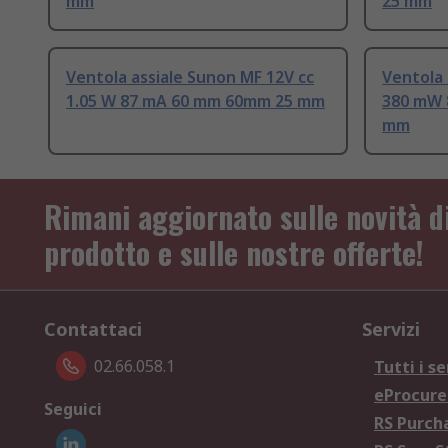
mm
25 mm
Ventola assiale Sunon MF 12V cc
Ventola 
1.05 W 87 mA 60 mm 60mm 25 mm
380 mW 
mm
Rimani aggiornato sulle novità d
prodotto e sulle nostre offerte!
Contattaci
Servizi
02.66.058.1
Tutti i se
eProcur
Seguici
RS Purc