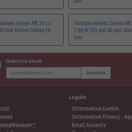
mm
assiale Sunon MF 5V cc
Ventola assiale Sunon MF
87 mA 50 mm 50mm 10
1.94 W 161 mA 92 mm 92
mm
i
Indirizzo email
Iscriviti
Legale
rvizi
Informativa Cookie
ement
Informativa Privacy - Ag
hasingManager™
Email Security