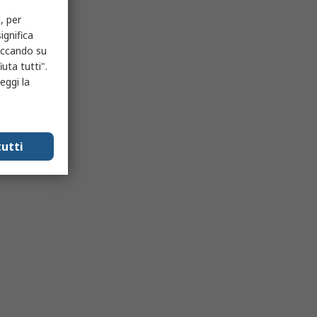
, per
ignifica
liccando su
uta tutti".
eggi la
utti