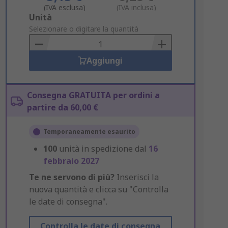
(IVA esclusa)
(IVA inclusa)
Add
Unità
to
Selezionare o digitare la quantità
Basket
Aggiungi
Consegna GRATUITA per ordini a
partire da 60,00 €
Temporaneamente esaurito
100
unità in spedizione dal
16
febbraio 2027
Te ne servono di più?
Inserisci la
nuova quantità e clicca su "Controlla
le date di consegna".
Controlla le date di consegna