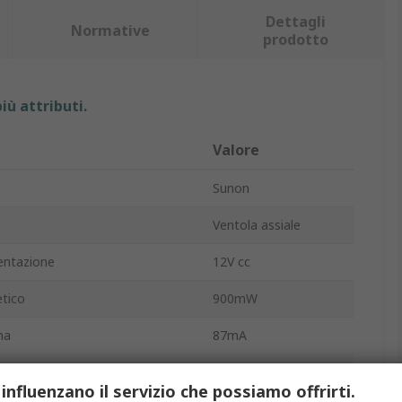
Dettagli
Normative
prodotto
iù attributi.
Valore
Sunon
Ventola assiale
entazione
12V cc
tico
900mW
ma
87mA
39.5cfm
 influenzano il servizio che possiamo offrirti.