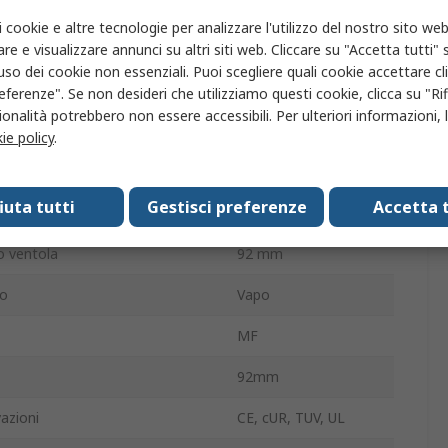
28dB
i cookie e altre tecnologie per analizzare l'utilizzo del nostro sito web
2400giri/min
re e visualizzare annunci su altri siti web. Cliccare su "Accetta tutti" s
'uso dei cookie non essenziali. Puoi scegliere quali cookie accettare c
e/senza terminazione
Filo
eferenze". Se non desideri che utilizziamo questi cookie, clicca su "Rifi
onalità potrebbero non essere accessibili. Per ulteriori informazioni, l
curva
Avanti
ie policy
.
rna
25mm
fiuta tutti
Gestisci preferenze
Accetta t
lla ventola
Quadrata
o ventola
92 mm
to
Vapo
MF
92mm
azioni
CE, cUR, TUV, UL