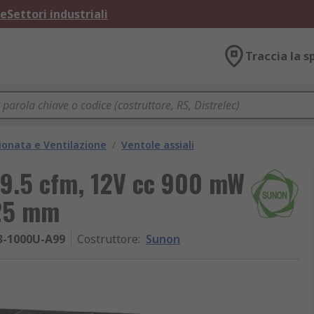
ne
Settori industriali
Traccia la s
ionata e Ventilazione
/
Ventole assiali
39.5 cfm, 12V cc 900 mW
25 mm
3-1000U-A99
Costruttore
:
Sunon