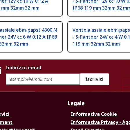
her 12V cc 10 W 0.12 A
- S-Panther 12V cc 10 W 0
9 mm 32mm 32 mm
IP68 119 mm 32mm 32 m
assiale ebm-papst 4300 N
Ventola assiale ebm-paps
her 24V cc 6 W 0.12 A IP68
- S-Panther 24V cc 4 W 0.
 32mm 32 mm
119 mm 32mm 32 mm
i
Indirizzo email
Iscriviti
Legale
rvizi
Informativa Cookie
ement
Informativa Privacy - Ag