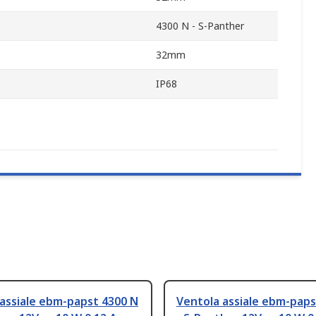
4300 N - S-Panther
32mm
IP68
assiale ebm-papst 4300 N
Ventola assiale ebm-paps