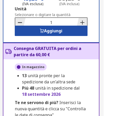
(IVA esclusa)
(IVA inclusa)
Add
Unità
to
Selezionare o digitare la quantità
Basket
Aggiungi
Consegna GRATUITA per ordini a
partire da 60,00 €
In magazzino
13
unità pronte per la
spedizione da un'altra sede
Più
48
unità in spedizione dal
18 settembre 2026
Te ne servono di più?
Inserisci la
nuova quantità e clicca su "Controlla
le date di consegna".