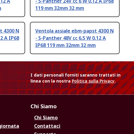
.12 A
- S-Panther 24V cc 6 W 0.12 A IP68
m
119 mm 32mm 32 mm
t 4300 N
Ventola assiale ebm-papst 4300 N
12 A IP68
- S-Panther 48V cc 6.5 W 0.12 A
IP68 119 mm 32mm 32 mm
I dati personali forniti saranno trattati in
linea con la nostra
Politica sulla Privacy
.
Chi Siamo
Chi Siamo
giornata
Contattaci