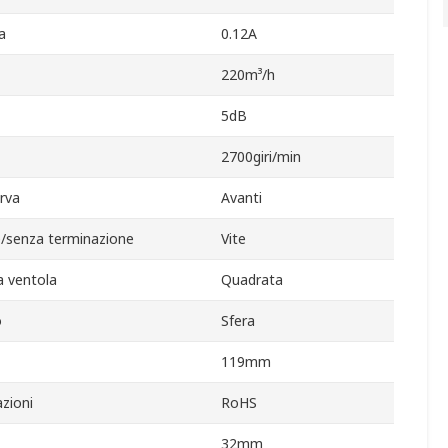
a
0.12A
220m³/h
5dB
2700giri/min
urva
Avanti
/senza terminazione
Vite
la ventola
Quadrata
o
Sfera
119mm
zioni
RoHS
32mm