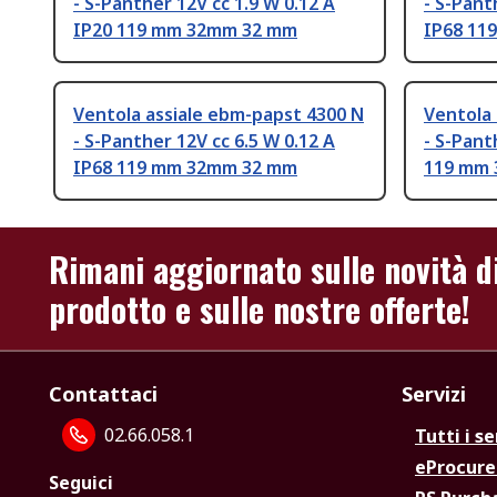
- S-Panther 12V cc 1.9 W 0.12 A
- S-Pant
IP20 119 mm 32mm 32 mm
IP68 11
Ventola assiale ebm-papst 4300 N
Ventola 
- S-Panther 12V cc 6.5 W 0.12 A
- S-Pant
IP68 119 mm 32mm 32 mm
119 mm
Rimani aggiornato sulle novità d
prodotto e sulle nostre offerte!
Contattaci
Servizi
02.66.058.1
Tutti i se
eProcur
Seguici