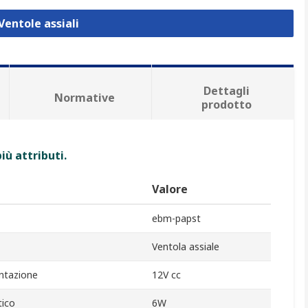
Ventole assiali
Dettagli
Normative
prodotto
iù attributi.
Valore
ebm-papst
Ventola assiale
entazione
12V cc
ico
6W