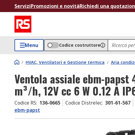
Servizi
Promozioni e novità
Richiedi una quotazio
Menu
Codice costruttore
/
HVAC, Ventilatori e Gestione termica
/
Aria condiz
Ventola assiale ebm-papst 
m³/h, 12V cc 6 W 0.12 A 
Codice RS
:
136-0665
Codice Distrelec
:
301-61-567
ebm-papst