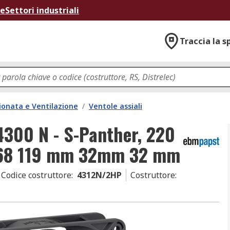
ne
Settori industriali
Traccia la s
ionata e Ventilazione
/
Ventole assiali
4300 N - S-Panther, 220
IP68 119 mm 32mm 32 mm
Codice costruttore
:
4312N/2HP
Costruttore
: