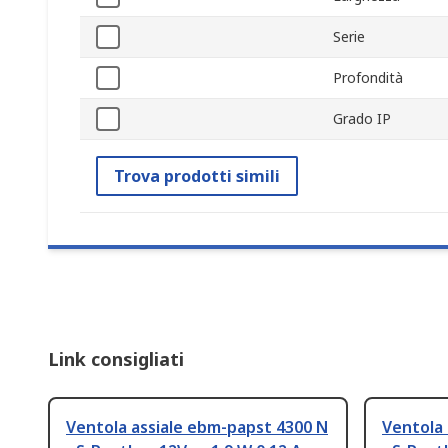
Serie
Profondità
Grado IP
Trova prodotti simili
Link consigliati
Ventola assiale ebm-papst 4300 N
Ventola 