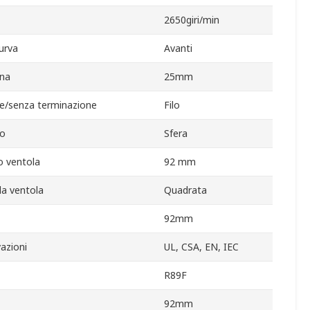
2650giri/min
curva
Avanti
rna
25mm
e/senza terminazione
Filo
to
Sfera
o ventola
92 mm
lla ventola
Quadrata
92mm
azioni
UL, CSA, EN, IEC
R89F
92mm