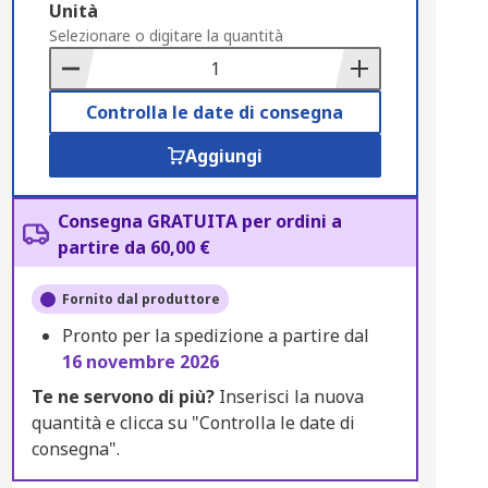
Add
Unità
to
Selezionare o digitare la quantità
Basket
Controlla le date di consegna
Aggiungi
Consegna GRATUITA per ordini a
partire da 60,00 €
Fornito dal produttore
Pronto per la spedizione a partire dal
16 novembre 2026
Te ne servono di più?
Inserisci la nuova
quantità e clicca su "Controlla le date di
consegna".