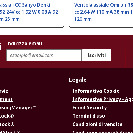
assiali CC Sanyo Denki
Ventola assiale Omron R8
92 24V cc 1.92 W 0.08 A 92
cc 2.64 W 110 mA 38 mm
m 25 mm
120 mm
i
Indirizzo email
Iscriviti
Legale
rvizi
Informativa Cookie
ement
Informativa Privacy - Ag
hasingManager™
Email Security
Stock®
Termini d'uso
Stock®
Condizioni di vendita
olStock®
Condizioni generali di ser