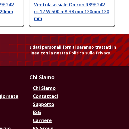
9F 24V
Ventola assiale Omron R89F 24V
 120mm
cc 12 W 500 mA 38 mm 120mm 120
mm
I dati personali forniti saranno trattati in
linea con la nostra
Politica sulla Privacy
.
Chi Siamo
Chi Siamo
giornata
Contattaci
Supporto
ESG
Carriere
vizio
RS Group