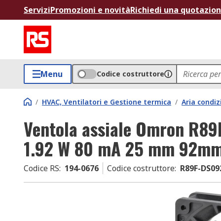
Servizi
Promozioni e novità
Richiedi una quotazio
Menu
Codice costruttore
/
HVAC, Ventilatori e Gestione termica
/
Aria condiz
Ventola assiale Omron R89F
1.92 W 80 mA 25 mm 92m
Codice RS
:
194-0676
Codice costruttore
:
R89F-DS09