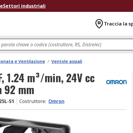
ne
Settori industriali
Traccia la s
ionata e Ventilazione
/
Ventole assiali
, 1.24 m³/min, 24V cc
m 92 mm
25L-S1
Costruttore
:
Omron