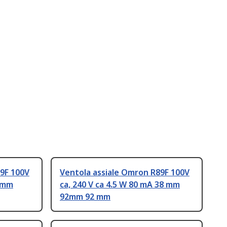
89F 100V
Ventola assiale Omron R89F 100V
8 mm
ca, 240 V ca 4.5 W 80 mA 38 mm
92mm 92 mm