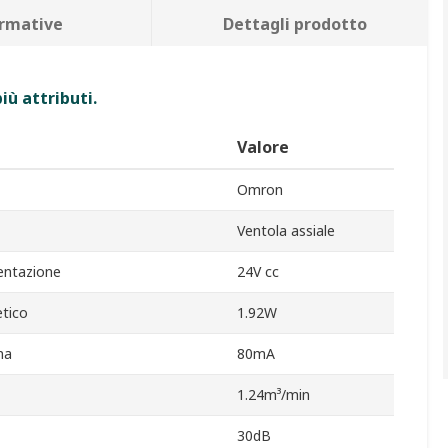
rmative
Dettagli prodotto
iù attributi.
Valore
Omron
Ventola assiale
entazione
24V cc
tico
1.92W
ma
80mA
1.24m³/min
30dB