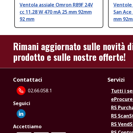
Ventola assiale Omron R89F 24V
Ventole 
cc 11.28 W 470 mA 25 mm 92mm
San Ace 
92 mm
mm 92m
Rimani aggiornato sulle novità d
prodotto e sulle nostre offerte!
Contattaci
Servizi
02.66.058.1
Tutti i se
eProcur
Seguici
RS Purc
RS Scan
RS Vend
Accettiamo
RS Contr