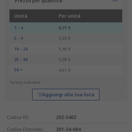
Prezzo per quantità
Unità
Per unità
1 - 4
6,21 €
5 - 9
5,69 €
10 - 24
5,46 €
25 - 49
5,08 €
50 +
4,61 €
*prezzo indicativo
Aggiungi alla tua lista
Codice RS
:
202-5403
Codice Distrelec
:
301-34-004