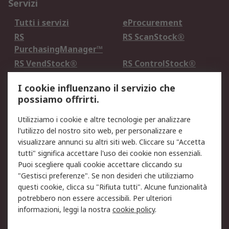
Servizi
Tutti i servizi
eProcurement
RS
RS ScanStock®
PurchasingManager™
RS VendStock®
RS ControlStock®
Servizio di taratura
MePA
I cookie influenzano il servizio che
possiamo offrirti.
Legale
Utilizziamo i cookie e altre tecnologie per analizzare
Informativa Cookie
Informativa Privacy -
l'utilizzo del nostro sito web, per personalizzare e
Aggiornata
visualizzare annunci su altri siti web. Cliccare su "Accetta
Email Security
Termini d'uso
tutti" significa accettare l'uso dei cookie non essenziali.
Condizioni di vendita
Condizioni generali di
Puoi scegliere quali cookie accettare cliccando su
servizio
"Gestisci preferenze". Se non desideri che utilizziamo
questi cookie, clicca su "Rifiuta tutti". Alcune funzionalità
Etica e responsabilità
potrebbero non essere accessibili. Per ulteriori
informazioni, leggi la nostra
cookie policy
.
Chi Siamo