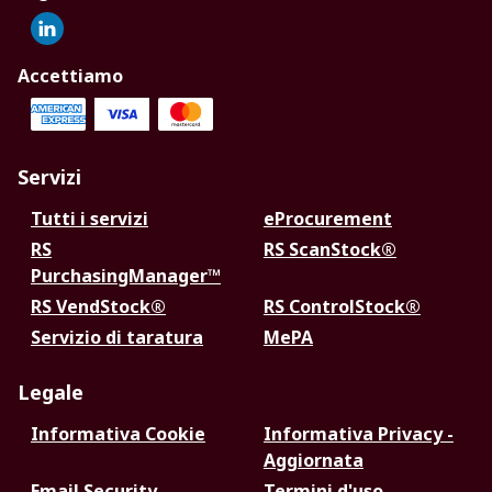
Accettiamo
Servizi
Tutti i servizi
eProcurement
RS
RS ScanStock®
PurchasingManager™
RS VendStock®
RS ControlStock®
Servizio di taratura
MePA
Legale
Informativa Cookie
Informativa Privacy -
Aggiornata
Email Security
Termini d'uso