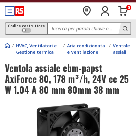
0
Codice costruttore
/
HVAC, Ventilatori e
/
Aria condizionata
/
Ventole
Gestione termica
e Ventilazione
assiali
Ventola assiale ebm-papst
AxiForce 80, 178 m³/h, 24V cc 25
W 1.04 A 80 mm 80mm 38 mm