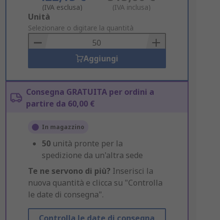
(IVA esclusa)
(IVA inclusa)
Add
Unità
to
Selezionare o digitare la quantità
Basket
Aggiungi
Consegna GRATUITA per ordini a
partire da 60,00 €
In magazzino
50
unità pronte per la
spedizione da un'altra sede
Te ne servono di più?
Inserisci la
nuova quantità e clicca su "Controlla
le date di consegna".
Controlla le date di consegna