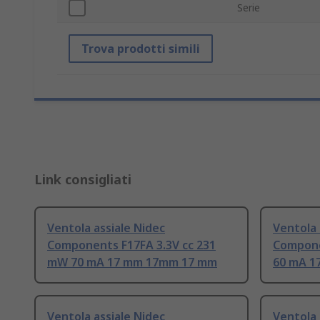
Serie
Trova prodotti simili
Link consigliati
Ventola assiale Nidec
Ventola 
Components F17FA 3.3V cc 231
Compone
mW 70 mA 17 mm 17mm 17 mm
60 mA 1
Ventola assiale Nidec
Ventola 