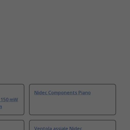
Nidec Components Piano
 150 mW
m
Ventola assiale Nidec