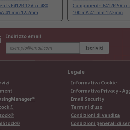
nts F412R 12V cc 480
Components F412R 5V cc
A 41 mm 12.2mm
100 mA 41 mm 12.2mm
i
Indirizzo email
Iscriviti
Legale
rvizi
Informativa Cookie
ement
Informativa Privacy - Ag
hasingManager™
Email Security
Stock®
Termini d'uso
Stock®
Condizioni di vendita
olStock®
Condizioni generali di ser