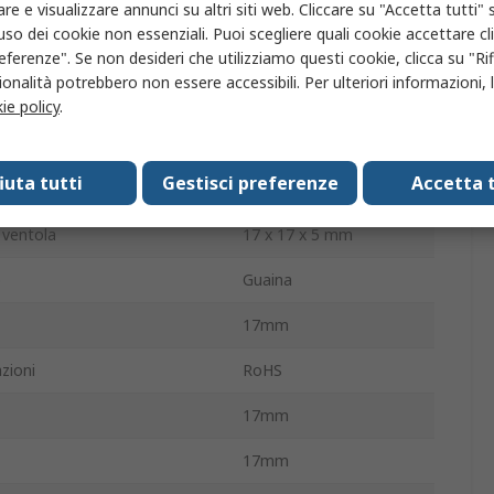
5dBA
re e visualizzare annunci su altri siti web. Cliccare su "Accetta tutti" s
'uso dei cookie non essenziali. Puoi scegliere quali cookie accettare c
7000giri/min
eferenze". Se non desideri che utilizziamo questi cookie, clicca su "Rifi
onalità potrebbero non essere accessibili. Per ulteriori informazioni, l
na
17mm
ie policy
.
/senza terminazione
Filo
fiuta tutti
Gestisci preferenze
Accetta t
la ventola
Quadrata
 ventola
17 x 17 x 5 mm
o
Guaina
17mm
zioni
RoHS
17mm
17mm