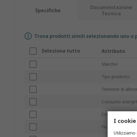
Documentazione
Specifiche
Tecnica
Trova prodotti simili selezionando uno o p
Seleziona tutto
Attributo
Marchio
Tipo prodotto
Tensione di alime
Consumo energet
Corrente massim
I cookie
Flusso d'aria
Utilizziamo 