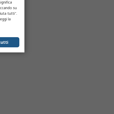
ignifica
liccando su
uta tutti".
eggi la
utti