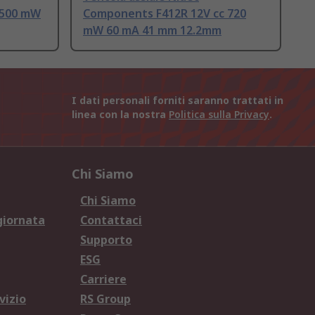
 500 mW
Components F412R 12V cc 720
mW 60 mA 41 mm 12.2mm
I dati personali forniti saranno trattati in
linea con la nostra
Politica sulla Privacy
.
Chi Siamo
Chi Siamo
giornata
Contattaci
Supporto
ESG
Carriere
vizio
RS Group