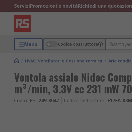
Servizi
Promozioni e novità
Richiedi una quotazio
Menu
Codice costruttore
/
HVAC, Ventilatori e Gestione termica
/
Aria condiz
Ventola assiale Nidec Comp
m³/min, 3.3V cc 231 mW 
Codice RS
:
249-8047
Codice costruttore
:
F17FA-03