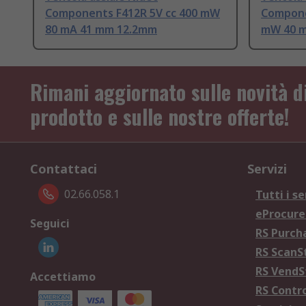
Components F412R 5V cc 400 mW
Compone
80 mA 41 mm 12.2mm
mW 40 m
Rimani aggiornato sulle novità d
prodotto e sulle nostre offerte!
Contattaci
Servizi
02.66.058.1
Tutti i se
eProcur
Seguici
RS Purc
RS Scan
RS Vend
Accettiamo
RS Contr