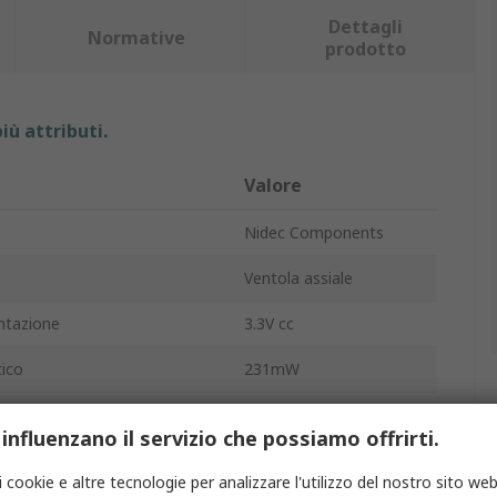
Dettagli
Normative
prodotto
iù attributi.
Valore
Nidec Components
Ventola assiale
ntazione
3.3V cc
ico
231mW
a
70mA
 influenzano il servizio che possiamo offrirti.
0.01m³/min
i cookie e altre tecnologie per analizzare l'utilizzo del nostro sito web