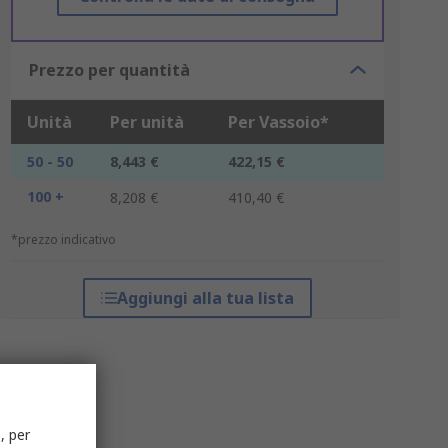
Prezzo per quantità
Unità
Per unità
Per Vassoio*
50 - 50
8,443 €
422,15 €
100 +
8,208 €
410,40 €
*prezzo indicativo
Aggiungi alla tua lista
, per