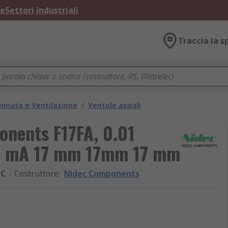
ne
Settori industriali
Traccia la s
ionata e Ventilazione
/
Ventole assiali
onents F17FA, 0.01
70 mA 17 mm 17mm 17 mm
MC
Costruttore
:
Nidec Components