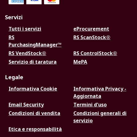
Servizi
Tutti i servizi
eProcurement
RS
RS ScanStock®
PurchasingManager™
RS VendStock®
RS ControlStock®
Servizio di taratura
MePA
Legale
Informativa Cookie
Informativa Privacy -
Aggiornata
Email Security
Termini d'uso
Condizioni di vendita
Condizioni generali di
servizio
Etica e responsabilità