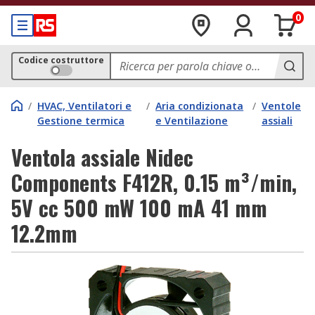
0
Codice costruttore
/
HVAC, Ventilatori e
/
Aria condizionata
/
Ventole
Gestione termica
e Ventilazione
assiali
Ventola assiale Nidec
Components F412R, 0.15 m³/min,
5V cc 500 mW 100 mA 41 mm
12.2mm