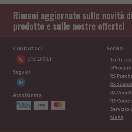
Rimani aggiornato sulle novità d
prodotto e sulle nostre offerte!
Contattaci
Servizi
02.66.058.1
Tutti i se
eProcur
Seguici
RS Purc
RS Scan
RS Vend
Accettiamo
RS Contr
Servizio 
MePA