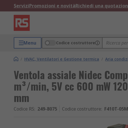
Servizi
Promozioni e novità
Richiedi una quotazio
Menu
Codice costruttore
/
HVAC, Ventilatori e Gestione termica
/
Aria condiz
Ventola assiale Nidec Comp
m³/min, 5V cc 600 mW 12
mm
Codice RS
:
249-8075
Codice costruttore
:
F410T-05