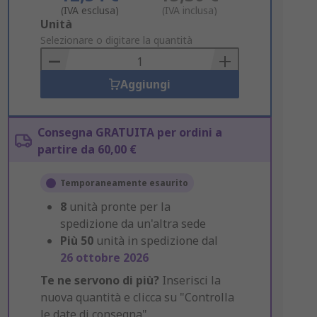
(IVA esclusa)
(IVA inclusa)
Add
Unità
to
Selezionare o digitare la quantità
Basket
Aggiungi
Consegna GRATUITA per ordini a
partire da 60,00 €
Temporaneamente esaurito
8
unità pronte per la
spedizione da un'altra sede
Più
50
unità in spedizione dal
26 ottobre 2026
Te ne servono di più?
Inserisci la
nuova quantità e clicca su "Controlla
le date di consegna".