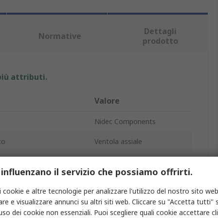
Dettagli
Normative
prodotto
iù attributi.
Valore
Nidec Components
to
Ventola assiale
alimentazione
5V cc
 influenzano il servizio che possiamo offrirti.
ergetico
600mW
i cookie e altre tecnologie per analizzare l'utilizzo del nostro sito web
assima
120mA
re e visualizzare annunci su altri siti web. Cliccare su "Accetta tutti" s
'uso dei cookie non essenziali. Puoi scegliere quali cookie accettare c