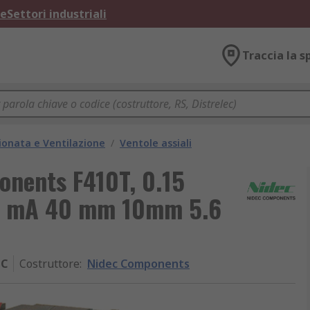
ne
Settori industriali
Traccia la s
ionata e Ventilazione
/
Ventole assiali
onents F410T, 0.15
0 mA 40 mm 10mm 5.6
MC
Costruttore
:
Nidec Components