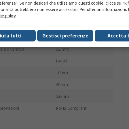
0.15m³/min
eferenze". Se non desideri che utilizziamo questi cookie, clicca su "Rifi
onalità potrebbero non essere accessibili. Per ulteriori informazioni, l
re
18dB
ie policy
.
esterna
40mm
fiuta tutti
Gestisci preferenze
Accetta t
inetto
Guaina
elaio ventola
32 mm
F410T
10mm
40mm
5.6mm
provazioni
RoHS Compliant