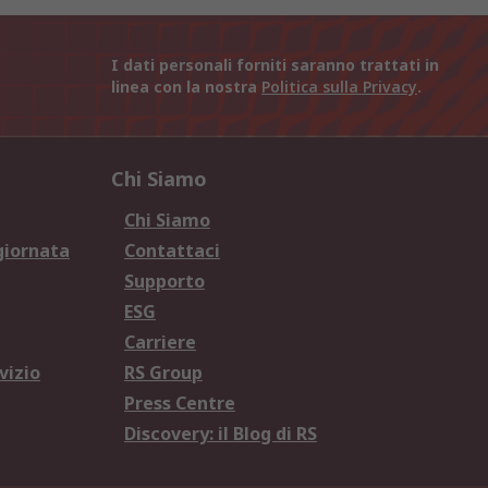
I dati personali forniti saranno trattati in
linea con la nostra
Politica sulla Privacy
.
Chi Siamo
Chi Siamo
giornata
Contattaci
Supporto
ESG
Carriere
vizio
RS Group
Press Centre
Discovery: il Blog di RS