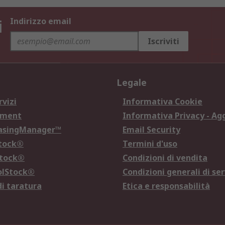
i
Indirizzo email
Iscriviti
Legale
rvizi
Informativa Cookie
ement
Informativa Privacy - Ag
hasingManager™
Email Security
Stock®
Termini d'uso
Stock®
Condizioni di vendita
olStock®
Condizioni generali di ser
di taratura
Etica e responsabilità