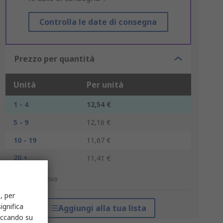
Controlla le date di consegna
Prezzo per quantità
Unità
Per unità
1 - 4
12,54 €
5 - 9
12,16 €
10 - 19
11,67 €
20 +
11,41 €
*prezzo indicativo
, per
ignifica
Aggiungi alla tua lista
liccando su