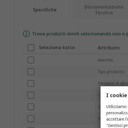
Documentazione
Specifiche
Tecnica
Trova prodotti simili selezionando uno o p
Seleziona tutto
Attributo
Marchio
Tipo prodotto
Tensione di ali
I cookie
Consumo energ
Utilizziamo 
Corrente massi
personalizza
Flusso d'aria
accettare l
"Gestisci pr