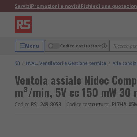
Servizi
Promozioni e novità
Richiedi una quotazio
Menu
Codice costruttore
/
HVAC, Ventilatori e Gestione termica
/
Aria condiz
Ventola assiale Nidec Comp
m³/min, 5V cc 150 mW 30
Codice RS
:
249-8053
Codice costruttore
:
F17HA-05