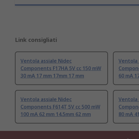
Link consigliati
Ventola assiale Nidec
Ventola 
Components F17HA 5V cc 150 mW
Compone
30 mA 17 mm 17mm 17 mm
60 mA 1
Ventola assiale Nidec
Ventola 
Components F614T 5V cc 500 mW
Compone
100 mA 62 mm 14.5mm 62 mm
80 mA 4