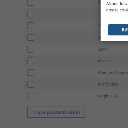
Profondità este
Alcune funzi
nostra
cook
Tipo di telaio de
Tipo di cuscinet
Ri
Dimensioni tela
Serie
Altezza
Standard/Approv
Profondità
Larghezza
Trova prodotti simili