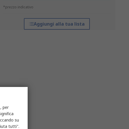
*prezzo indicativo
Aggiungi alla tua lista
, per
ignifica
liccando su
uta tutti".