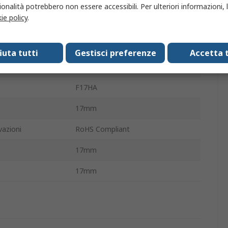
rna
17mm
onalità potrebbero non essere accessibili. Per ulteriori informazioni, l
ie policy
.
lla ventola
Quadrata
to
Cuscinetto a strisciamento
fiuta tutti
Gestisci preferenze
Accetta t
io ventola
17 mm
F17HA
17mm
azioni
RoHS Compliant
17mm
17mm