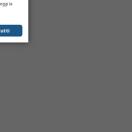
eggi la
utti