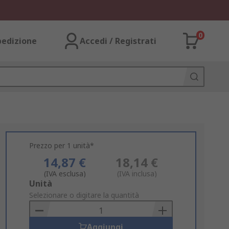
0
pedizione
Accedi / Registrati
Prezzo per 1 unità*
14,87 €
18,14 €
(IVA esclusa)
(IVA inclusa)
Add
Unità
to
Selezionare o digitare la quantità
Basket
Aggiungi