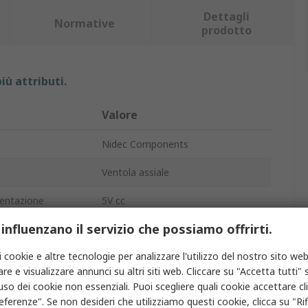
Dettagli
Normative
prodotto
iù attributi.
Valore
Nidec Components
Ventola assiale
mentazione
5V cc
 influenzano il servizio che possiamo offrirti.
etico
150mW
i cookie e altre tecnologie per analizzare l'utilizzo del nostro sito web
ma
30mA
re e visualizzare annunci su altri siti web. Cliccare su "Accetta tutti" s
0.018m³/min
'uso dei cookie non essenziali. Puoi scegliere quali cookie accettare c
eferenze". Se non desideri che utilizziamo questi cookie, clicca su "Rifi