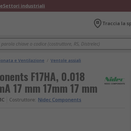
ne
Settori industriali
Traccia la s
ionata e Ventilazione
/
Ventole assiali
onents F17HA, 0.018
 mA 17 mm 17mm 17 mm
MC
Costruttore
:
Nidec Components