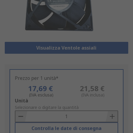
Visualizza Ventole assiali
Prezzo per 1 unità*
17,69 €
21,58 €
(IVA esclusa)
(IVA inclusa)
Add
Unità
to
Selezionare o digitare la quantità
Basket
Controlla le date di consegna