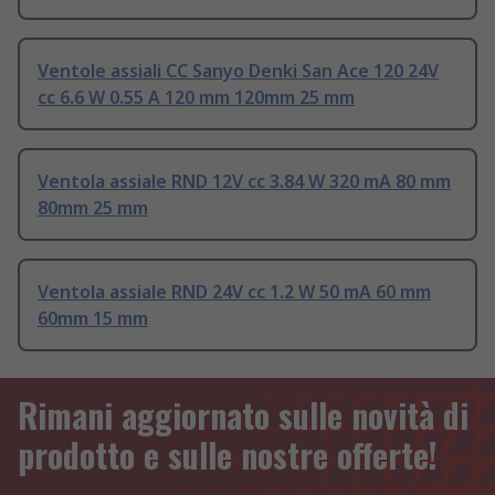
Ventole assiali CC Sanyo Denki San Ace 120 24V
cc 6.6 W 0.55 A 120 mm 120mm 25 mm
Ventola assiale RND 12V cc 3.84 W 320 mA 80 mm
80mm 25 mm
Ventola assiale RND 24V cc 1.2 W 50 mA 60 mm
60mm 15 mm
Rimani aggiornato sulle novità di
prodotto e sulle nostre offerte!