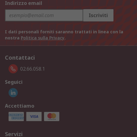
Indirizzo email
Iscriviti
I dati personali forniti saranno trattati in linea con la
nostra
Politica sulla Privacy
.
Contattaci
02.66.058.1
Seguici
Accettiamo
Servizi