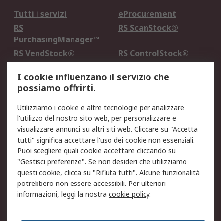
Tutti i servizi
eProcurement
RS
RS ScanStock®
PurchasingManager™
RS VendStock®
RS ControlStock®
Servizio di taratura
MePA
I cookie influenzano il servizio che
possiamo offrirti.
Legale
Utilizziamo i cookie e altre tecnologie per analizzare
Informativa Cookie
Informativa Privacy -
l'utilizzo del nostro sito web, per personalizzare e
Aggiornata
visualizzare annunci su altri siti web. Cliccare su "Accetta
Email Security
Termini d'uso
tutti" significa accettare l'uso dei cookie non essenziali.
Condizioni di vendita
Condizioni generali di
Puoi scegliere quali cookie accettare cliccando su
servizio
"Gestisci preferenze". Se non desideri che utilizziamo
questi cookie, clicca su "Rifiuta tutti". Alcune funzionalità
Etica e responsabilità
potrebbero non essere accessibili. Per ulteriori
informazioni, leggi la nostra
cookie policy
.
Chi Siamo
Chi Siamo
Contattaci