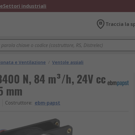
ne
Settori industriali
Traccia la s
ionata e Ventilazione
/
Ventole assiali
3400 N, 84 m³/h, 24V cc
25 mm
Costruttore
:
ebm-papst