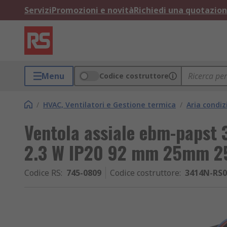
Servizi
Promozioni e novità
Richiedi una quotazio
Menu
Codice costruttore
/
HVAC, Ventilatori e Gestione termica
/
Aria condiz
Ventola assiale ebm-papst 
2.3 W IP20 92 mm 25mm 
Codice RS
:
745-0809
Codice costruttore
:
3414N-RS0