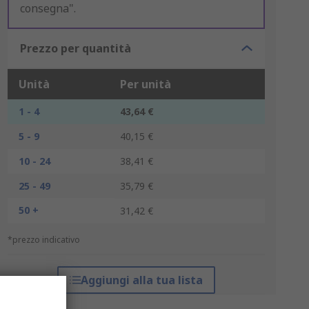
consegna".
Prezzo per quantità
Unità
Per unità
1 - 4
43,64 €
5 - 9
40,15 €
10 - 24
38,41 €
25 - 49
35,79 €
50 +
31,42 €
*prezzo indicativo
Aggiungi alla tua lista