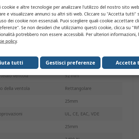
i cookie e altre tecnologie per analizzare l'utilizzo del nostro sito web
ore
32dB
re e visualizzare annunci su altri siti web. Cliccare su "Accetta tutti" s
'uso dei cookie non essenziali. Puoi scegliere quali cookie accettare c
ntola
2700giri/min
eferenze". Se non desideri che utilizziamo questi cookie, clicca su "Rifi
onalità potrebbero non essere accessibili. Per ulteriori informazioni, l
ella curva
Indietro
ie policy
.
esterna
25mm
fiuta tutti
Gestisci preferenze
Accetta t
cinetto
Sfera
telaio ventola
92 mm
io della ventola
Rettangolare
25mm
pprovazioni
UL, CE, EAC, VDE
25mm