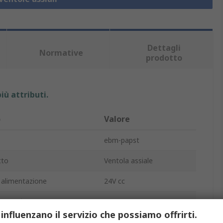
Dettagli
Normative
prodotto
iù attributi.
o
Valore
ebm-papst
tto
Ventola assiale
 alimentazione
24V cc
nergetico
2.3W
 influenzano il servizio che possiamo offrirti.
a
84m³/h