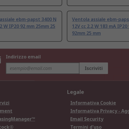
assiale ebm-papst 3400 N
Ventola assiale ebm-paps
3.2 W IP20 92 mm 25mm 25
12V cc 2.2 W 183 mA IP20
92mm 25 mm
i
Indirizzo email
Iscriviti
Legale
rvizi
Informativa Cookie
ement
Informativa Privacy - Ag
hasingManager™
Email Security
Stock®
Termini d'uso