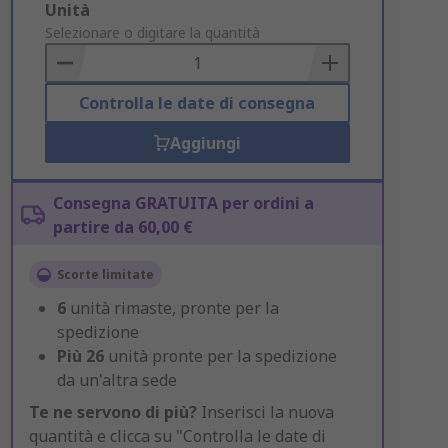
Add
Unità
to
Selezionare o digitare la quantità
Basket
Controlla le date di consegna
Aggiungi
Consegna GRATUITA per ordini a
partire da 60,00 €
Scorte limitate
6
unità rimaste, pronte per la
spedizione
Più
26
unità pronte per la spedizione
da un'altra sede
Te ne servono di più?
Inserisci la nuova
quantità e clicca su "Controlla le date di