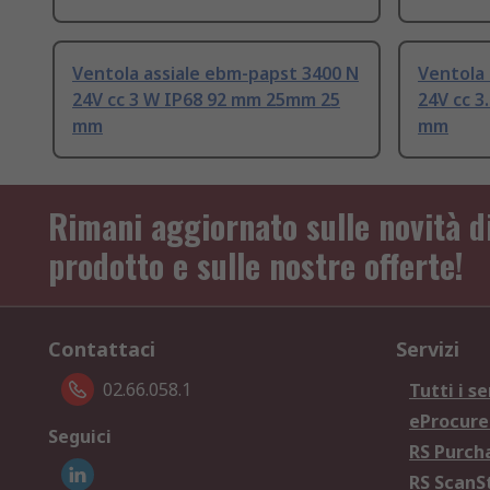
Ventola assiale ebm-papst 3400 N
Ventola 
24V cc 3 W IP68 92 mm 25mm 25
24V cc 
mm
mm
Rimani aggiornato sulle novità d
prodotto e sulle nostre offerte!
Contattaci
Servizi
02.66.058.1
Tutti i se
eProcur
Seguici
RS Purc
RS Scan