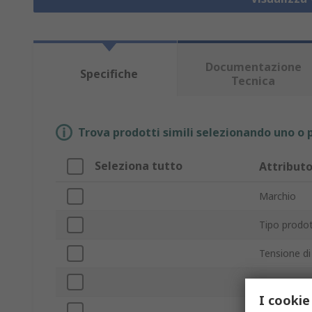
Documentazione
Specifiche
Tecnica
Trova prodotti simili selezionando uno o p
Seleziona tutto
Attribut
Marchio
Tipo prodo
Tensione di
Consumo e
I cookie
Flusso d'ari