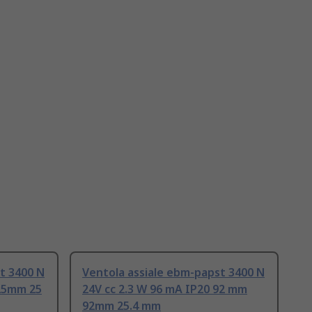
t 3400 N
Ventola assiale ebm-papst 3400 N
 25mm 25
24V cc 2.3 W 96 mA IP20 92 mm
92mm 25.4 mm