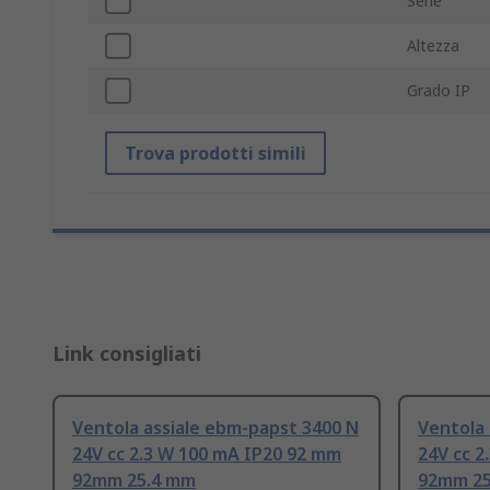
Serie
Altezza
Grado IP
Trova prodotti simili
Link consigliati
Ventola assiale ebm-papst 3400 N
Ventola 
24V cc 2.3 W 100 mA IP20 92 mm
24V cc 2
92mm 25.4 mm
92mm 2