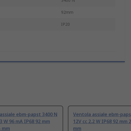
3400 N
92mm
IP20
assiale ebm-papst 3400 N
Ventola assiale ebm-paps
.3 W 96 mA IP68 92 mm
12V cc 2.2 W IP68 92 mm
5 mm
mm