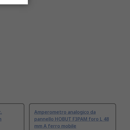
.
Amperometro analogico da
m
pannello HOBUT F3PAM foro L 48
mm A ferro mobile