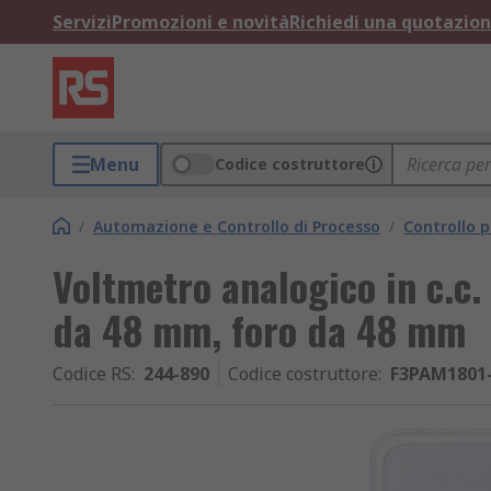
Servizi
Promozioni e novità
Richiedi una quotazio
Menu
Codice costruttore
/
Automazione e Controllo di Processo
/
Controllo p
Voltmetro analogico in c.c.
da 48 mm, foro da 48 mm
Codice RS
:
244-890
Codice costruttore
:
F3PAM1801