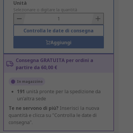
Add
Unità
to
Selezionare o digitare la quantità
Basket
Controlla le date di consegna
Aggiungi
Consegna GRATUITA per ordini a
partire da 60,00 €
In magazzino
191
unità pronte per la spedizione da
un'altra sede
Te ne servono di più?
Inserisci la nuova
quantità e clicca su "Controlla le date di
consegna".