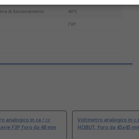
ima di funzionamento
40°C
F3P
o analogico in ca / cc
Voltmetro analogico in c.c
erie F3P foro da 48 mm
HOBUT, foro da 45x45 m