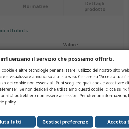
Dettagli
Normative
prodotto
iù attributi.
Valore
HOBUT
 influenzano il servizio che possiamo offrirti.
Voltmetro analogico
i cookie e altre tecnologie per analizzare l'utilizzo del nostro sito web
re e visualizzare annunci su altri siti web. Cliccare su "Accetta tutti" s
c.c.
'uso dei cookie non essenziali. Puoi scegliere quali cookie accettare c
eferenze". Se non desideri che utilizziamo questi cookie, clicca su "Rifi
llo
48mm
onalità potrebbero non essere accessibili. Per ulteriori informazioni, l
ie policy
.
nello
48mm
15mm
fiuta tutti
Gestisci preferenze
Accetta t
ioni
IEC