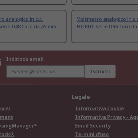
o analogico in c.c.
Voltmetro analogico in c.c
erie D48 foro da 45 mm
HOBUT serie D96 foro da
i
Indirizzo email
Iscriviti
Legale
rvizi
Informativa Cookie
ement
Informativa Privacy - Ag
hasingManager™
Email Security
Stock®
Termini d'uso