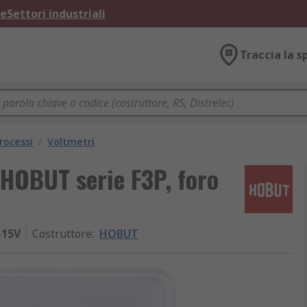
ne
Settori industriali
Traccia la s
rocessi
/
Voltmetri
 HOBUT serie F3P, foro
-15V
Costruttore
:
HOBUT