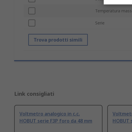
Temperatura mass
Serie
Trova prodotti simili
Link consigliati
Voltmetro analogico in c.c.
Voltmetr
HOBUT serie F3P foro da 48 mm
HOBUT s