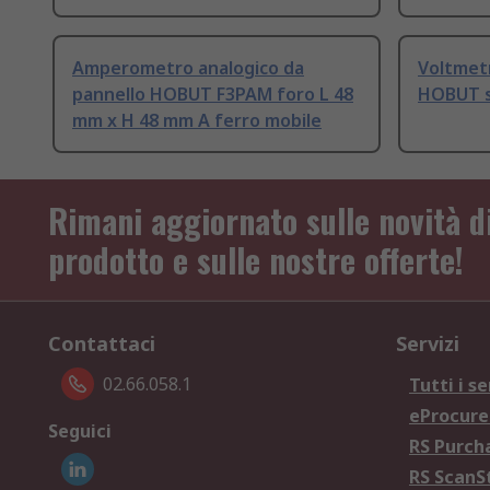
Amperometro analogico da
Voltmetr
pannello HOBUT F3PAM foro L 48
HOBUT s
mm x H 48 mm A ferro mobile
Rimani aggiornato sulle novità d
prodotto e sulle nostre offerte!
Contattaci
Servizi
02.66.058.1
Tutti i se
eProcur
Seguici
RS Purc
RS Scan