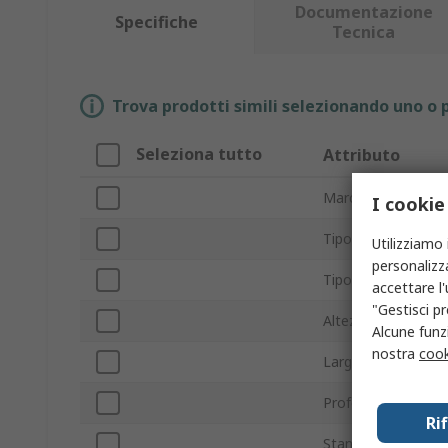
Documentazione
Specifiche
Tecnica
Trova prodotti simili selezionando uno o p
Seleziona tutto
Attributo
Marchio
I cookie
Tipo prodotto
Utilizziamo 
personalizza
Tipo di corrente
accettare l
"Gestisci pr
Altezza foro panne
Alcune funzi
nostra
cook
Larghezza foro pan
Profondità
Ri
Standard/Approvaz