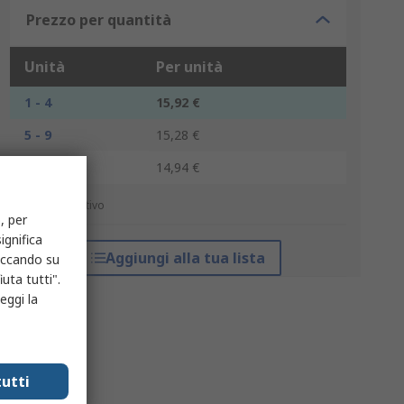
Prezzo per quantità
Unità
Per unità
1 - 4
15,92 €
5 - 9
15,28 €
10 +
14,94 €
*prezzo indicativo
, per
ignifica
Aggiungi alla tua lista
liccando su
uta tutti".
eggi la
utti