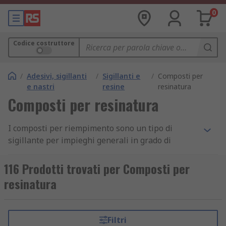
0
Codice costruttore
/
Adesivi, sigillanti
/
Sigillanti e
/
Composti per
e nastri
resine
resinatura
Composti per resinatura
I composti per riempimento sono un tipo di
sigillante per impieghi generali in grado di
offrire protezione meccanica e fisica di schede a
circuito stampato e gruppi elettronici. Utilizzati
116 Prodotti trovati per Composti per
nell'elettronica, l'incapsulamento è un processo
resinatura
di riempimento di assemblaggio elettronico
completo con un composto solido o gelatinoso. Il
composto di riempimento, una volta applicato,
Filtri
indurito e temprato racchiude i dispositivi