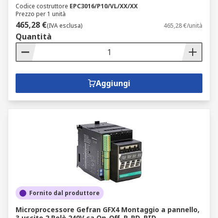
Codice costruttore
EPC3016/P10/VL/XX/XX
Prezzo per 1 unità
465,28 €
(IVA esclusa)
465,28 €/unità
Quantità
Aggiungi
Fornito dal produttore
Microprocessore Gefran GFX4 Montaggio a pannello,
3 uscite 2 Relè 240V ca On-Off, P, PD, PID