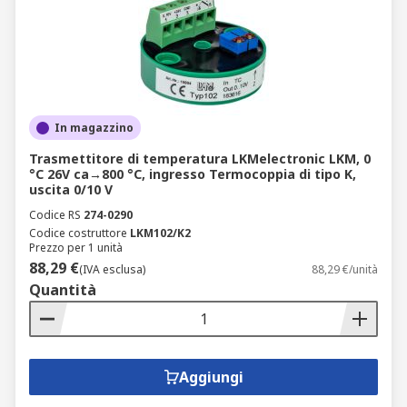
In magazzino
Trasmettitore di temperatura LKMelectronic LKM, 0
°C 26V ca→800 °C, ingresso Termocoppia di tipo K,
uscita 0/10 V
Codice RS
274-0290
Codice costruttore
LKM102/K2
Prezzo per 1 unità
88,29 €
(IVA esclusa)
88,29 €/unità
Quantità
Aggiungi