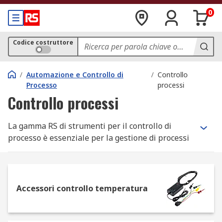
0
Codice costruttore
/
Automazione e Controllo di
/
Controllo
Processo
processi
Controllo processi
La gamma RS di strumenti per il controllo di
processo è essenziale per la gestione di processi
complessi e ambienti di automazione.
Dispositivi di misurazione e monitoraggio
accurati, come quelli che offriamo nel nostro
Accessori controllo temperatura
catalogo online, sono infatti una parte essenziale
di qualsiasi soluzione che garantisca il controllo
automatizzato degli ambienti in cui operano