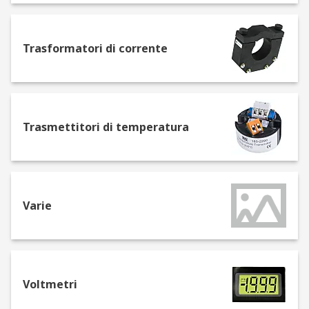
Moduli I/O di sicurezza
Shunt
Stampanti da pannello
Trasformatori di corrente
Tappetini riscaldanti
Temporizzatori
Termoregolatori PID
Trasmettitori di temperatura
Trasformatori di corrente
Trasmettitori di temperatura
Voltmetri
Varie
Voltmetri