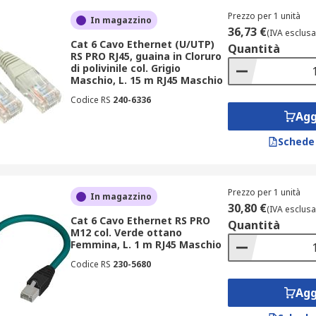
Prezzo per 1 unità
In magazzino
36,73 €
(IVA esclusa
Cat 6 Cavo Ethernet (U/UTP)
Quantità
RS PRO RJ45, guaina in Cloruro
n diversi materiali e sono disponibili in vari colori, per faci
di polivinile col. Grigio
Maschio, L. 15 m RJ45 Maschio
Codice RS
240-6336
Agg
Schede
Prezzo per 1 unità
In magazzino
30,80 €
(IVA esclusa
Cat 6 Cavo Ethernet RS PRO
Quantità
M12 col. Verde ottano
Femmina, L. 1 m RJ45 Maschio
Codice RS
230-5680
Agg