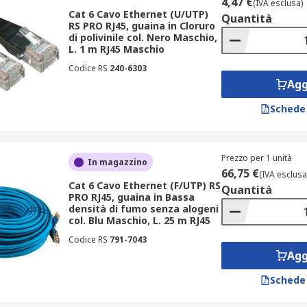
4,47 €
(IVA esclusa)
Cat 6 Cavo Ethernet (U/UTP)
Quantità
RS PRO RJ45, guaina in Cloruro
di polivinile col. Nero Maschio,
L. 1 m RJ45 Maschio
Codice RS
240-6303
Agg
Schede
Prezzo per 1 unità
In magazzino
66,75 €
(IVA esclusa
Cat 6 Cavo Ethernet (F/UTP) RS
Quantità
PRO RJ45, guaina in Bassa
densità di fumo senza alogeni
col. Blu Maschio, L. 25 m RJ45
Codice RS
791-7043
Agg
Schede