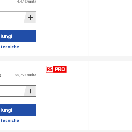
4,47 €/unità
iungi
 tecniche
-
)
66,75 €/unità
iungi
 tecniche