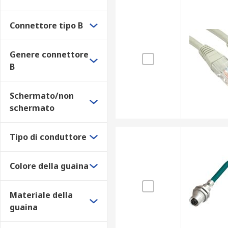
Materiali e colori
Connettore tipo B
Le guaine dei cavi Ethernet possono essere realizzate co
Genere connettore
Le opzioni dei materiali principali includono:
B
PVC
Schermato/non
LSZH
schermato
PUR
Poliuretano
Tipo di conduttore
Termoplastico
Colore della guaina
Le opzioni dei colori principali includono:
Verde
Materiale della
Blu
guaina
Grigio