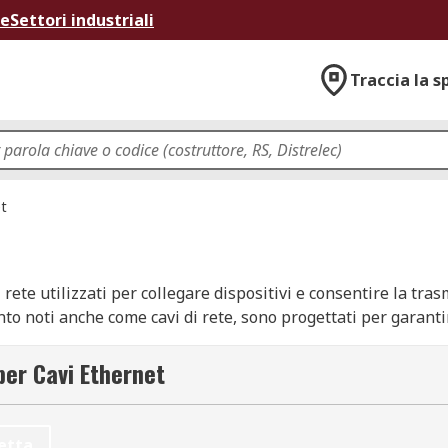
ne
Settori industriali
Traccia la s
et
rete utilizzati per collegare dispositivi e consentire la trasm
unto noti anche come cavi di rete, sono progettati per garant
network.
per Cavi Ethernet
ata specificamente per le reti locali (LAN). Sono disponibili
etta