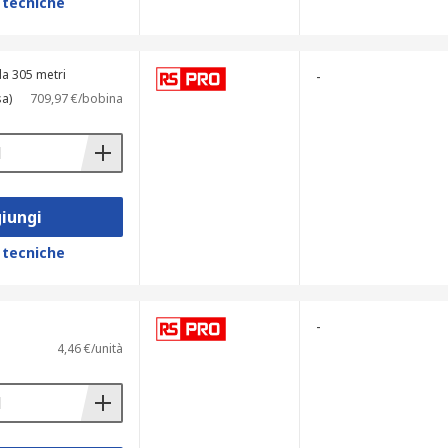
 tecniche
a 305 metri
-
sa)
709,97 €/bobina
iungi
 tecniche
-
4,46 €/unità