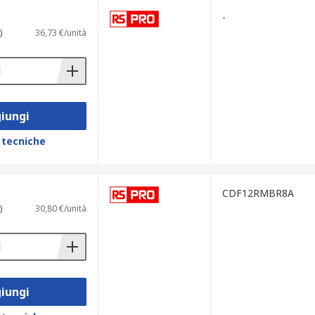
-
)
36,73 €/unità
litare l’identificazione e l’installazione.
iungi
 tecniche
CDF12RMBR8A
)
30,80 €/unità
iungi