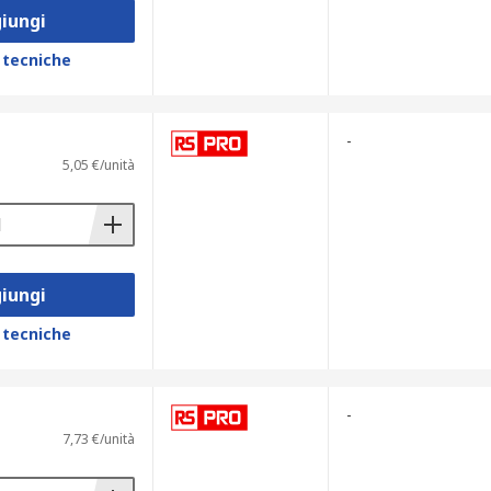
iungi
 tecniche
-
5,05 €/unità
iungi
 tecniche
-
7,73 €/unità