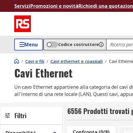
Servizi
Promozioni e novità
Richiedi una quotazio
Menu
Codice costruttore
/
Cavi e fili
/
Cavi ethernet e coassiali
/
Cavi Ethern
Cavi Ethernet
Un cavo Ethernet appartiene alla categoria dei cavi di 
all'interno di una rete locale (LAN). Questi cavi, app
tra computer, router, switch e altri dispositivi in un 
6556 Prodotti trovati 
Cavi LAN
Filtri
I cavi LAN sono una categoria di cavo Ethernet progett
Confronta (0/8)
Res