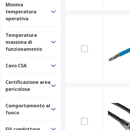
Minima
Nero
temperatura
Giallo
operativa
Spedizione e consegna
Temperatura
massima di
RS Online offre spedizione rapida in 24/48 ore sui pri
funzionamento
Cavo CSA
Certificazione area
pericolosa
Comportamento al
fuoco
Fili conduttore