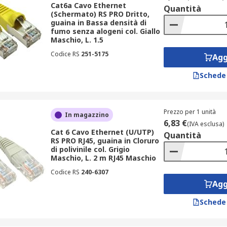
Cat6a Cavo Ethernet
tch, usati comunemente in vari tipi di settori, inclusi uffici 
Quantità
(Schermato) RS PRO Dritto,
guaina in Bassa densità di
per collegare i dispositivi in una rete LAN. Il
cablaggio Et
fumo senza alogeni col. Giallo
personal computer, router e switch.
Maschio, L. 1.5
Codice RS
251-5175
Agg
visitare la nostra
guida completa
.
Schede
testi. Di seguito le applicazioni principali dei suddetti cavi
Prezzo per 1 unità
In magazzino
6,83 €
(IVA esclusa)
li, poiché consentono la connessione tra computer, stampanti,
Cat 6 Cavo Ethernet (U/UTP)
Quantità
RS PRO RJ45, guaina in Cloruro
are macchinari e dispositivi di controllo.
di polivinile col. Grigio
Maschio, L. 2 m RJ45 Maschio
ianza IP, dove garantiscono la trasmissione affidabile dei da
Codice RS
240-6307
Agg
Schede
 marchi disponibili su RS Online: RS PRO, Roline e
Belden
. Le
ni esigenza di cablaggio.