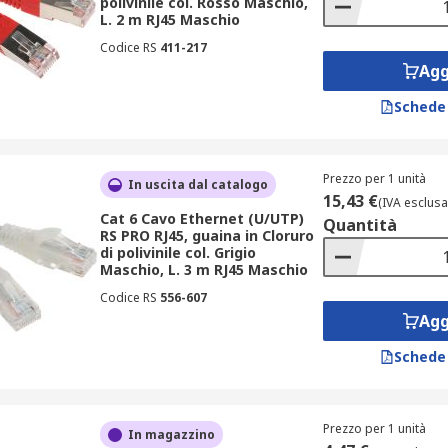
polivinile col. Rosso Maschio,
L. 2 m RJ45 Maschio
Codice RS
411-217
Agg
Schede
Prezzo per 1 unità
In uscita dal catalogo
15,43 €
(IVA esclusa
Cat 6 Cavo Ethernet (U/UTP)
Quantità
RS PRO RJ45, guaina in Cloruro
di polivinile col. Grigio
Maschio, L. 3 m RJ45 Maschio
Codice RS
556-607
Agg
Schede
Prezzo per 1 unità
In magazzino