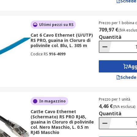
Schede
Prezzo per 1 bobina d
Ultimi pezzi su RS
709,97 €
(IVA esclu
Cat 6 Cavo Ethernet (U/UTP)
Quantità
RS PRO, guaina in Cloruro di
ncipali cavi di rete e cavi LAN.
polivinile col. Blu, L. 305 m
Codice RS
916-4099
Agg
Schede
Prezzo per 1 unità
In magazzino
4,46 €
(IVA esclusa)
Cat5e Cavo Ethernet
Quantità
(Schermato) RS PRO RJ45,
guaina in Cloruro di polivinile
col. Nero Maschio, L. 0.5 m
RJ45 Maschio