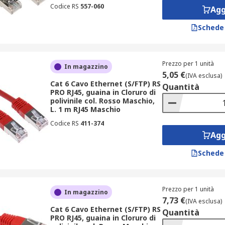
Codice RS
557-060
Agg
Schede
Prezzo per 1 unità
In magazzino
5,05 €
(IVA esclusa)
Cat 6 Cavo Ethernet (S/FTP) RS
Quantità
PRO RJ45, guaina in Cloruro di
polivinile col. Rosso Maschio,
L. 1 m RJ45 Maschio
Codice RS
411-374
Agg
Schede
Prezzo per 1 unità
In magazzino
7,73 €
(IVA esclusa)
Cat 6 Cavo Ethernet (S/FTP) RS
Quantità
PRO RJ45, guaina in Cloruro di