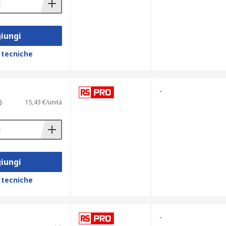
iungi
 tecniche
-
)
15,43 €/unità
iungi
 tecniche
-