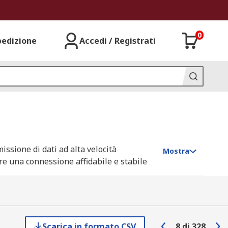
0
pedizione
Accedi / Registrati
issione di dati ad alta velocità
Mostra
ire una connessione affidabile e stabile
 in diverse tipologie che differiscono per
Scarica in formato CSV
8
di
328