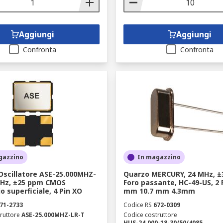
Aggiungi
Aggiungi
Confronta
Confronta
gazzino
In magazzino
Oscillatore ASE-25.000MHZ-
Quarzo MERCURY, 24 MHz, ±
MHz, ±25 ppm CMOS
Foro passante, HC-49-US, 2 P
 superficiale, 4 Pin XO
mm 10.7 mm 4.3mm
71-2733
Codice RS
672-0309
ruttore
ASE-25.000MHZ-LR-T
Codice costruttore
HUS-24.000-18-30/50/4085