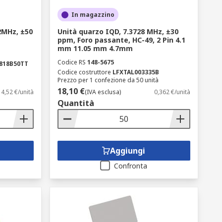
In magazzino
2MHz, ±50
Unità quarzo IQD, 7.3728 MHz, ±30
ppm, Foro passante, HC-49, 2 Pin 4.1
mm 11.05 mm 4.7mm
Codice RS
148-5675
818B50TT
Codice costruttore
LFXTAL003335B
Prezzo per 1 confezione da 50 unità
18,10 €
4,52 €/unità
(IVA esclusa)
0,362 €/unità
Quantità
Aggiungi
Confronta