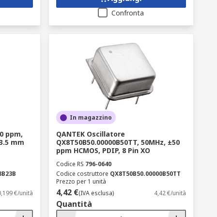
Confronta
In magazzino
0 ppm,
QANTEK Oscillatore
 3.5 mm
QX8T50B50.00000B50TT, 50MHz, ±50
ppm HCMOS, PDIP, 8 Pin XO
Codice RS
796-0640
8B23B
Codice costruttore
QX8T50B50.00000B50TT
Prezzo per 1 unità
4,42 €
0,199 €/unità
(IVA esclusa)
4,42 €/unità
Quantità