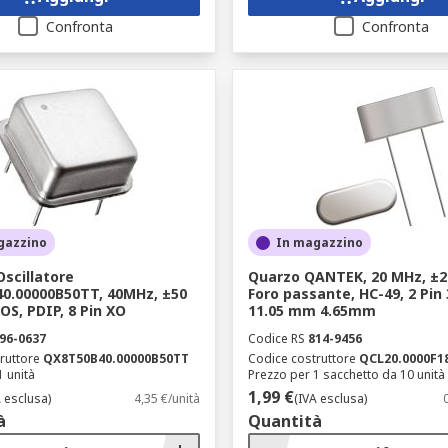
Confronta
Confronta
gazzino
In magazzino
scillatore
Quarzo QANTEK, 20 MHz, ±2
0.00000B50TT, 40MHz, ±50
Foro passante, HC-49, 2 Pin
S, PDIP, 8 Pin XO
11.05 mm 4.65mm
96-0637
Codice RS
814-9456
ruttore
QX8T50B40.00000B50TT
Codice costruttore
QCL20.0000F1
1 unità
Prezzo per 1 sacchetto da 10 unità
1,99 €
A esclusa)
4,35 €/unità
(IVA esclusa)
à
Quantità