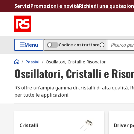
Servizi
Promozioni e novità
Richiedi una quotazio
Menu
Codice costruttore
/
Passivi
/
Oscillatori, Cristalli e Risonatori
Oscillatori, Cristalli e Riso
RS offre un'ampia gamma di cristalli di alta qualità, 
per tutte le applicazioni.
Cosa sono i cristalli, Oscillatori e risonatori?
Un cristallo crea una carica elettrica quando viene ap
Cristalli
Driver p
tratta di un componente passivo che produce un'uscita