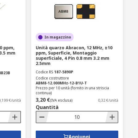
 di oscillazione.
r, orologi da polso, microprocessori,
In magazzino
0 ppm,
Unità quarzo Abracon, 12 MHz, ±10
 3.5 mm
ppm, Superficie, Montaggio
superficiale, 4 Pin 0.8 mm 3.2 mm
2.5mm
Codice RS
187-5890P
8B23B
Codice costruttore
ABM8-12.000MHz-12-B1U-T
Prezzo per 10 unità (fornito in una striscia
continua)
3,20 €
0,199 €/unità
(IVA esclusa)
0,32 €/unità
Quantità
Aggiungi