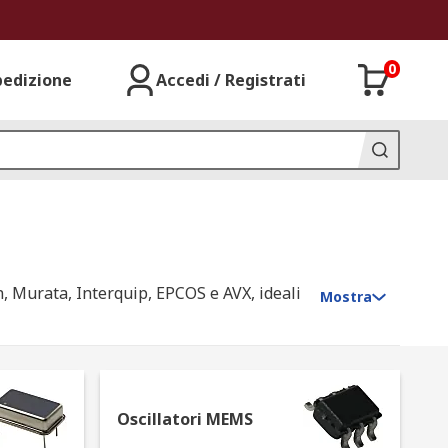
0
pedizione
Accedi / Registrati
on, Murata, Interquip, EPCOS e AVX, ideali
Mostra
 è noto come effetto piezoelettrico. Si
Oscillatori MEMS
illatori per fornire un dispositivo di