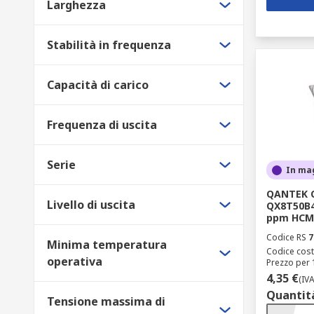
Larghezza
Stabilità in frequenza
Capacità di carico
Frequenza di uscita
Serie
In ma
QANTEK O
Livello di uscita
QX8T50B4
ppm HCMO
Codice RS
7
Minima temperatura
Codice cost
operativa
Prezzo per 
4,35 €
(IV
Quantit
Tensione massima di