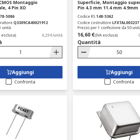
 CMOS Montaggio
Superficie, Montaggio superf
ale, 4 Pin XO
Pin 4.3 mm 11.4 mm 4.9mm
78-5086
Codice RS
148-5362
ruttore
Q3309CA40021912
Codice costruttore
LFXTAL003237
1 unità
Prezzo per 1 confezione da 50 unit
16,60 €
A esclusa)
6,29 €/unità
(IVA esclusa)
à
Quantità
Aggiungi
Aggiungi
Confronta
Confronta