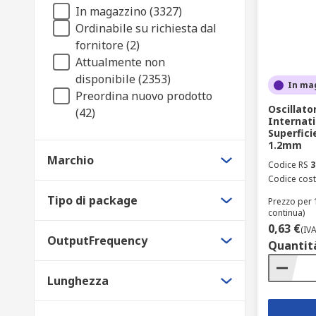
In magazzino (3327)
Oscillatori controllati in tensione - questi variano l'i
Ordinabile su richiesta dal
In che ambito vengono utilizzati questi disposi
fornitore (2)
Attualmente non
disponibile (2353)
Questi sono comunemente usati nell'elettronica come 
In ma
Preordina nuovo prodotto
circuiti digitali e microcontrollori.
Oscillato
(42)
Internati
Superfici
1.2mm
Marchio
Codice RS
3
Codice cost
Tipo di package
Prezzo per 1
continua)
0,63 €
(IV
OutputFrequency
Quantit
Lunghezza