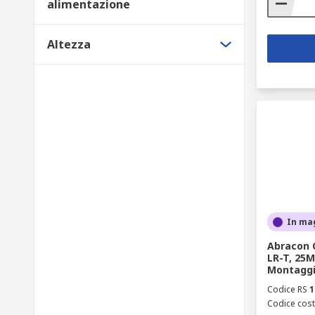
alimentazione
Altezza
In ma
Abracon 
LR-T, 25
Montaggio
Codice RS
1
Codice cost