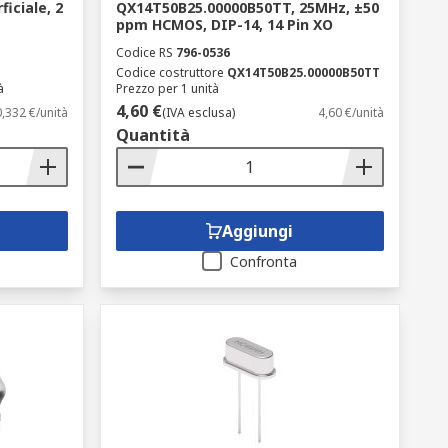
iciale, 2
QX14T50B25.00000B50TT, 25MHz, ±50
ppm HCMOS, DIP-14, 14 Pin XO
Codice RS
796-0536
Codice costruttore
QX14T50B25.00000B50TT
à
Prezzo per 1 unità
4,60 €
0,332 €/unità
(IVA esclusa)
4,60 €/unità
Quantità
Aggiungi
Confronta