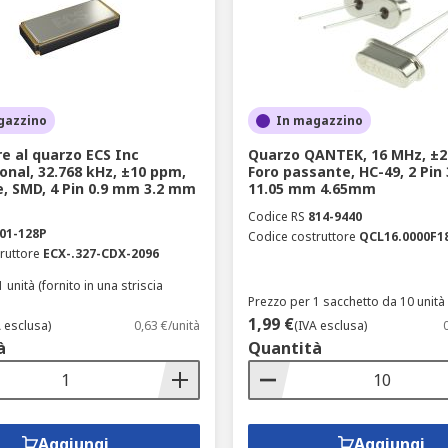
ngresso di tensione c.c. per aiutare a controllare la frequenza
tivi?
dispositivi di temporizzazione in applicazioni quali compute
gazzino
In magazzino
re al quarzo ECS Inc
Quarzo QANTEK, 16 MHz, ±2
onal, 32.768 kHz, ±10 ppm,
Foro passante, HC-49, 2 Pin
e, SMD, 4 Pin 0.9 mm 3.2 mm
11.05 mm 4.65mm
Codice RS
814-9440
01-128P
Codice costruttore
QCL16.0000F1
ruttore
ECX-.327-CDX-2096
 unità (fornito in una striscia
Prezzo per 1 sacchetto da 10 unità
1,99 €
A esclusa)
0,63 €/unità
(IVA esclusa)
à
Quantità
Aggiungi
Aggiungi