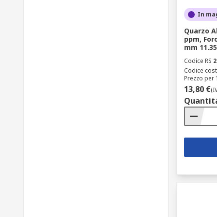
In ma
Quarzo A
ppm, Foro
mm 11.3
Codice RS
2
Codice cost
Prezzo per 
13,80 €
(I
Quantit