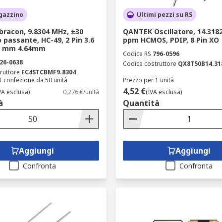
gazzino
Ultimi pezzi su RS
bracon, 9.8304 MHz, ±30
QANTEK Oscillatore, 14.318
 passante, HC-49, 2 Pin 3.6
ppm HCMOS, PDIP, 8 Pin XO
5 mm 4.64mm
Codice RS
796-0596
26-0638
Codice costruttore
QX8T50B14.31
ruttore
FC4STCBMF9.8304
1 confezione da 50 unità
Prezzo per 1 unità
4,52 €
VA esclusa)
0,276 €/unità
(IVA esclusa)
à
Quantità
Aggiungi
Aggiungi
Confronta
Confronta