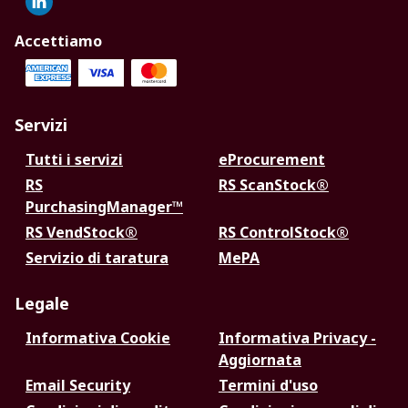
Accettiamo
Servizi
Tutti i servizi
eProcurement
RS
RS ScanStock®
PurchasingManager™
RS VendStock®
RS ControlStock®
Servizio di taratura
MePA
Legale
Informativa Cookie
Informativa Privacy -
Aggiornata
Email Security
Termini d'uso