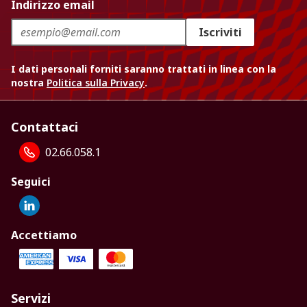
Indirizzo email
Iscriviti
I dati personali forniti saranno trattati in linea con la
nostra
Politica sulla Privacy
.
Contattaci
02.66.058.1
Seguici
Accettiamo
Servizi