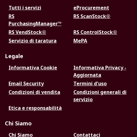
Tutti i servizi
eProcurement
RS
RS ScanStock®
PurchasingManager™
RS VendStock®
RS ControlStock®
Servizio di taratura
MePA
Legale
Informativa Cookie
Informativa Privacy -
Aggiornata
Email Security
Termini d'uso
Condizioni di vendita
Condizioni generali di
servizio
Etica e responsabilità
Chi Siamo
Chi Siamo
Contattaci