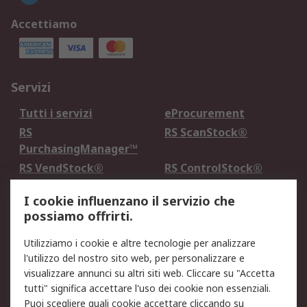
Accettiamo
Servizi
Tutti i servizi
eProcurement
RS
RS ScanStock®
PurchasingManager™
RS VendStock®
RS ControlStock®
Servizio di taratura
MePA
I cookie influenzano il servizio che
possiamo offrirti.
Legale
Utilizziamo i cookie e altre tecnologie per analizzare
Informativa Cookie
Informativa Privacy -
l'utilizzo del nostro sito web, per personalizzare e
Aggiornata
visualizzare annunci su altri siti web. Cliccare su "Accetta
Email Security
Termini d'uso
tutti" significa accettare l'uso dei cookie non essenziali.
Condizioni di vendita
Condizioni generali di
Puoi scegliere quali cookie accettare cliccando su