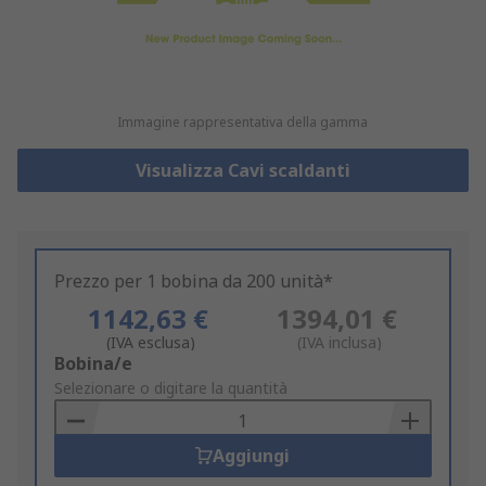
Immagine rappresentativa della gamma
Visualizza Cavi scaldanti
Prezzo per 1 bobina da 200 unità*
1142,63 €
1394,01 €
(IVA esclusa)
(IVA inclusa)
Add
Bobina/e
to
Selezionare o digitare la quantità
Basket
Aggiungi