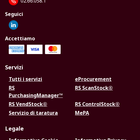
02.66.058.1
Seguici
Accettiamo
Servizi
Tutti i servizi
eProcurement
RS
RS ScanStock®
PurchasingManager™
RS VendStock®
RS ControlStock®
Servizio di taratura
MePA
Legale