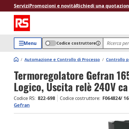
Servizi
Promozioni e novità
Richiedi una quotazio
Menu
Codice costruttore
/
Automazione e Controllo di Processo
/
Controllo p
Termoregolatore Gefran 165
Logico, Uscita relè 240V ca
Codice RS
:
822-698
Codice costruttore
:
F064824/ 16
Gefran