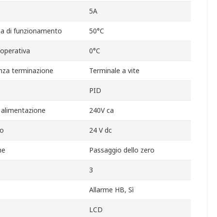
5A
a di funzionamento
50°C
operativa
0°C
nza terminazione
Terminale a vite
PID
 alimentazione
240V ca
io
24 V dc
ne
Passaggio dello zero
3
Allarme HB, Sì
LCD