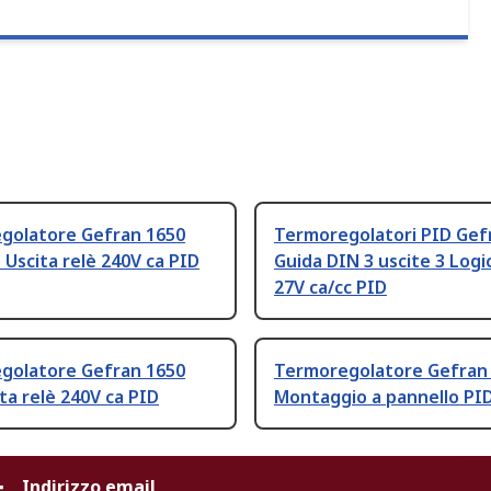
golatore Gefran 1650
Termoregolatori PID Gef
 Uscita relè 240V ca PID
Guida DIN 3 uscite 3 Logi
27V ca/cc PID
golatore Gefran 1650
Termoregolatore Gefran
ta relè 240V ca PID
Montaggio a pannello PI
Indirizzo email