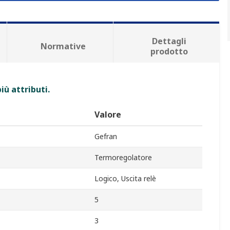
Dettagli
Normative
prodotto
iù attributi.
Valore
Gefran
Termoregolatore
Logico, Uscita relè
5
3