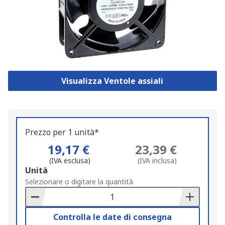
Visualizza Ventole assiali
Prezzo per 1 unità*
19,17 €
23,39 €
(IVA esclusa)
(IVA inclusa)
Add
Unità
to
Selezionare o digitare la quantità
Basket
Controlla le date di consegna