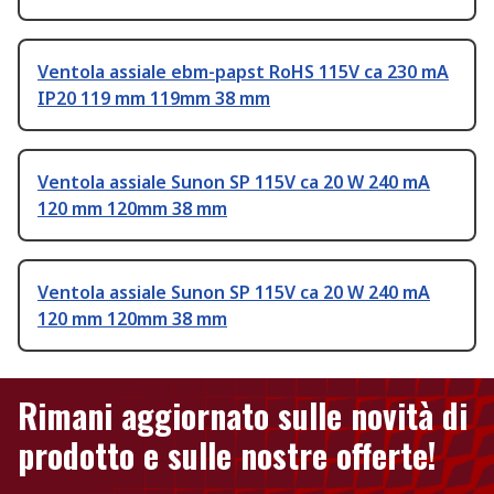
Ventola assiale ebm-papst RoHS 115V ca 230 mA
IP20 119 mm 119mm 38 mm
Ventola assiale Sunon SP 115V ca 20 W 240 mA
120 mm 120mm 38 mm
Ventola assiale Sunon SP 115V ca 20 W 240 mA
120 mm 120mm 38 mm
Rimani aggiornato sulle novità di
prodotto e sulle nostre offerte!