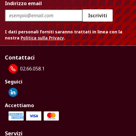
Indirizzo email
Iscriviti
I dati personali forniti saranno trattati in linea con la
nostra
Politica sulla Privacy
.
Contattaci
02.66.058.1
Seguici
Accettiamo
Servizi