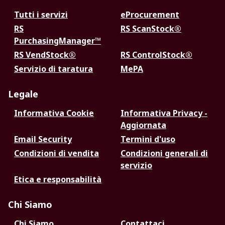
Tutti i servizi
eProcurement
RS
RS ScanStock®
PurchasingManager™
RS VendStock®
RS ControlStock®
Servizio di taratura
MePA
Legale
Informativa Cookie
Informativa Privacy -
Aggiornata
Email Security
Termini d'uso
Condizioni di vendita
Condizioni generali di
servizio
Etica e responsabilità
Chi Siamo
Chi Siamo
Contattaci