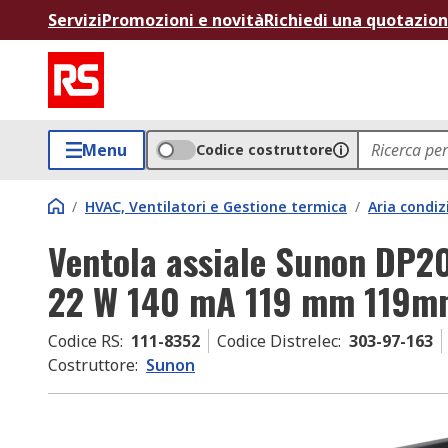
Servizi
Promozioni e novità
Richiedi una quotazio
Menu
Codice costruttore
/
HVAC, Ventilatori e Gestione termica
/
Aria condiz
Ventola assiale Sunon DP2
22 W 140 mA 119 mm 119m
Codice RS
:
111-8352
Codice Distrelec
:
303-97-163
Costruttore
:
Sunon