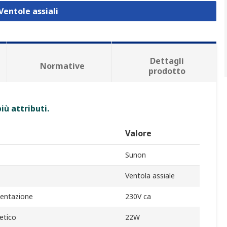
Ventole assiali
Dettagli
Normative
prodotto
iù attributi.
Valore
Sunon
Ventola assiale
mentazione
230V ca
etico
22W