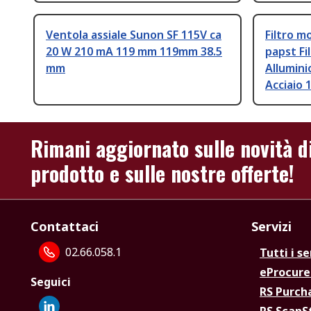
Ventola assiale Sunon SF 115V ca
Filtro m
20 W 210 mA 119 mm 119mm 38.5
papst Fi
mm
Allumini
Acciaio
Rimani aggiornato sulle novità d
prodotto e sulle nostre offerte!
Contattaci
Servizi
02.66.058.1
Tutti i se
eProcur
Seguici
RS Purc