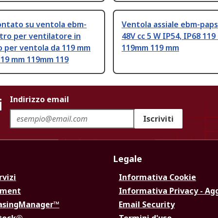
ontato su ventola ebm-
Ventola assiale ebm-paps
ltro per ventilatore in
48V cc 5 W IP54, IP68 11
o per ventola da 119 mm
119mm 119 mm
 119 mm 119mm 119
i
Indirizzo email
Iscriviti
Legale
rvizi
Informativa Cookie
ement
Informativa Privacy - Ag
hasingManager™
Email Security