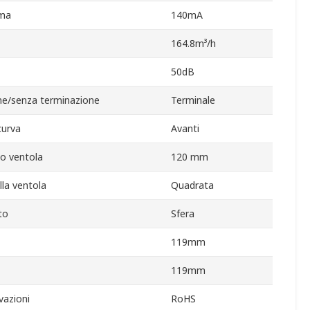
ima
140mA
164.8m³/h
50dB
ne/senza terminazione
Terminale
curva
Avanti
io ventola
120 mm
lla ventola
Quadrata
to
Sfera
119mm
119mm
vazioni
RoHS