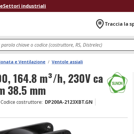
ne
Settori industriali
Traccia la s
ionata e Ventilazione
/
Ventole assiali
00, 164.8 m³/h, 230V ca
m 38.5 mm
Codice costruttore
:
DP200A-2123XBT.GN