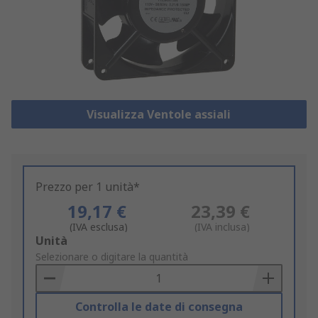
Visualizza Ventole assiali
Prezzo per 1 unità*
19,17 €
23,39 €
(IVA esclusa)
(IVA inclusa)
Add
Unità
to
Selezionare o digitare la quantità
Basket
Controlla le date di consegna