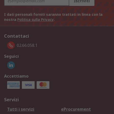
Iscriviti
I dati personali forniti saranno trattati in linea con la
nostra
Politica sulla Privacy
.
Contattaci
02.66.058.1
Seguici
Accettiamo
Servizi
Tutti i servizi
eProcurement