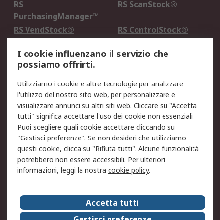
RS
RS ScanStock®
PurchasingManager™
RS VendStock®
RS ControlStock®
Servizio di taratura
MePA
I cookie influenzano il servizio che
possiamo offrirti.
Legale
Utilizziamo i cookie e altre tecnologie per analizzare
Informativa Cookie
Informativa Privacy -
l'utilizzo del nostro sito web, per personalizzare e
Aggiornata
visualizzare annunci su altri siti web. Cliccare su "Accetta
Email Security
Termini d'uso
tutti" significa accettare l'uso dei cookie non essenziali.
Condizioni di vendita
Condizioni generali di
Puoi scegliere quali cookie accettare cliccando su
servizio
"Gestisci preferenze". Se non desideri che utilizziamo
questi cookie, clicca su "Rifiuta tutti". Alcune funzionalità
Etica e responsabilità
potrebbero non essere accessibili. Per ulteriori
informazioni, leggi la nostra
cookie policy
.
Chi Siamo
Chi Siamo
Contattaci
Accetta tutti
Supporto
ESG
Gestisci preferenze