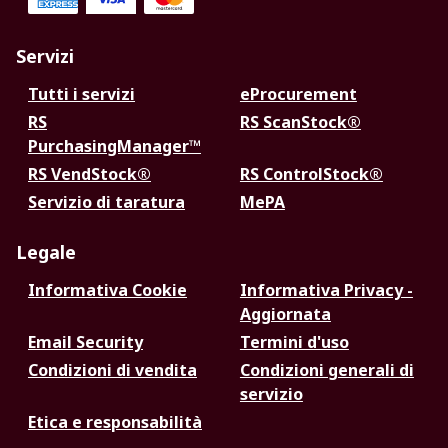
Servizi
Tutti i servizi
eProcurement
RS
RS ScanStock®
PurchasingManager™
RS VendStock®
RS ControlStock®
Servizio di taratura
MePA
Legale
Informativa Cookie
Informativa Privacy -
Aggiornata
Email Security
Termini d'uso
Condizioni di vendita
Condizioni generali di
servizio
Etica e responsabilità