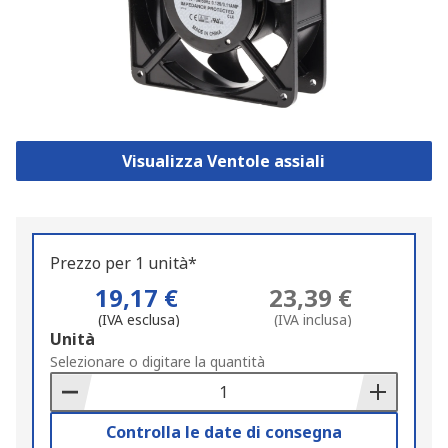
Visualizza Ventole assiali
Prezzo per 1 unità*
19,17 €
23,39 €
(IVA esclusa)
(IVA inclusa)
Add
Unità
to
Selezionare o digitare la quantità
Basket
Controlla le date di consegna