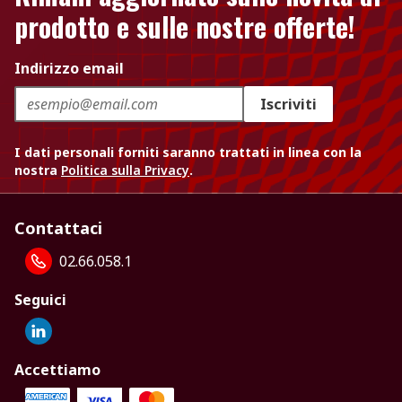
prodotto e sulle nostre offerte!
Indirizzo email
Iscriviti
I dati personali forniti saranno trattati in linea con la
nostra
Politica sulla Privacy
.
Contattaci
02.66.058.1
Seguici
Accettiamo