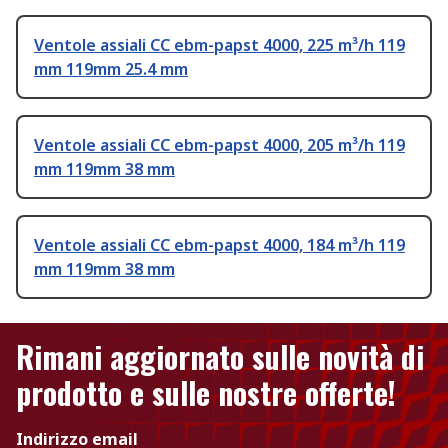
Ventole assiali CC ebm-papst 4000, 225 m³/h 119
mm 119mm 25.4 mm
Ventole assiali CC ebm-papst 4000, 205 m³/h 119
mm 119mm 38 mm
Ventole assiali CC ebm-papst 4000, 184 m³/h 119
mm 119mm 38 mm
Rimani aggiornato sulle novità di
prodotto e sulle nostre offerte!
Indirizzo email