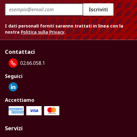
Iscriviti
I dati personali forniti saranno trattati in linea con la
nostra
Politica sulla Privacy
.
Contattaci
02.66.058.1
Seguici
Accettiamo
Servizi