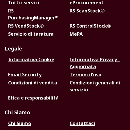
Tutti i servizi
eProcurement
RS
RS ScanStock®
PurchasingManager™
RS VendStock®
RS ControlStock®
Servizio di taratura
MePA
Legale
Informativa Cookie
Informativa Privacy -
Aggiornata
Email Security
Termini d'uso
Condizioni di vendita
Condizioni generali di
servizio
Etica e responsabilità
Chi Siamo
Chi Siamo
Contattaci