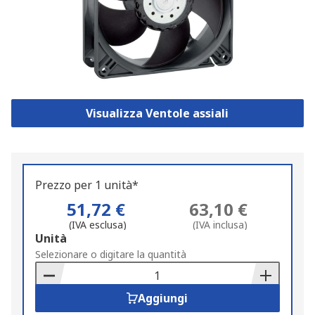
Visualizza Ventole assiali
Prezzo per 1 unità*
51,72 €
63,10 €
(IVA esclusa)
(IVA inclusa)
Add
Unità
to
Selezionare o digitare la quantità
Basket
Aggiungi